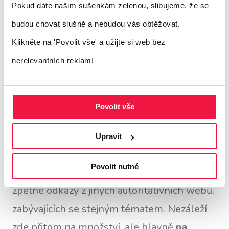
upravit, aby se načítal rychleji.
Pokud dáte našim sušenkám zelenou, slibujeme, že se
budou chovat slušně a nebudou vás obtěžovat.
Klikněte na 'Povolit vše'
a užijte si web bez
nerelevantních reklam!
5. Kvalitní zpětné odkazy
Povolit vše
Google chce svým uživatelům poskytovat
užitečné a autoritativní webové stránky
.
Upravit
Chcete-li, aby váš web byl považován za
Povolit nutné
autoritu ve vašem oboru, začněte získávat
zpětné odkazy z jiných autoritativních webů,
zabývajících se stejným tématem. Nezáleží
zde přitom na množství, ale hlavně
na