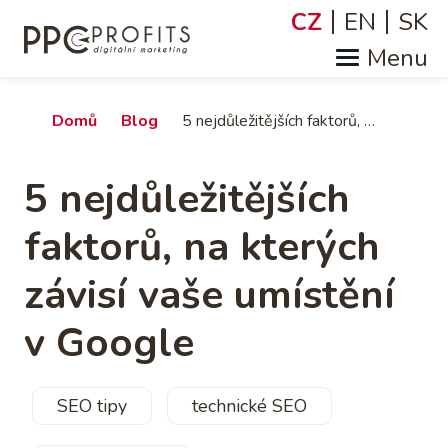
Přejít
CZ
EN
SK
Jazyky
k
hlavnímu
obsahu
Drobečková
Domů
Blog
5 nejdůležitějších faktorů, na kterých závisí vaše umístění v Google
navigace
5 nejdůležitějších
faktorů, na kterých
závisí vaše umístění
v Google
SEO tipy
technické SEO