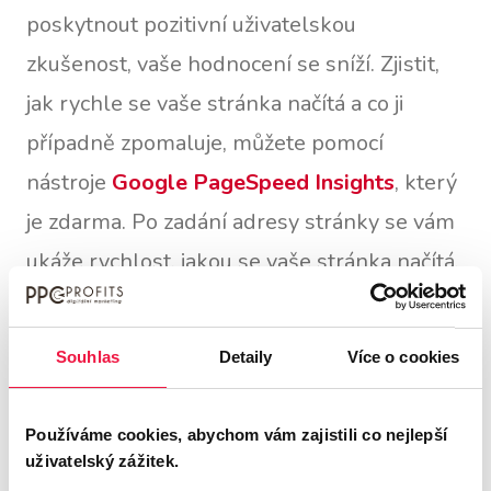
poskytnout pozitivní uživatelskou
zkušenost, vaše hodnocení se sníží. Zjistit,
jak rychle se vaše stránka načítá a co ji
případně zpomaluje, můžete pomocí
nástroje
Google PageSpeed ​​Insights
, který
je zdarma. Po zadání adresy stránky se vám
ukáže rychlost, jakou se vaše stránka načítá.
Vaším cílem je, aby číslo bylo zelené. Pokud
je oranžové nebo nedej bože červené,
Souhlas
Detaily
Více o cookies
znamená to, že vaše stránka nefunguje
správně. Zobrazí se vám také
analýza
, která
Používáme cookies, abychom vám zajistili co nejlepší
napoví, co byste měli na vašem webu
uživatelský zážitek.