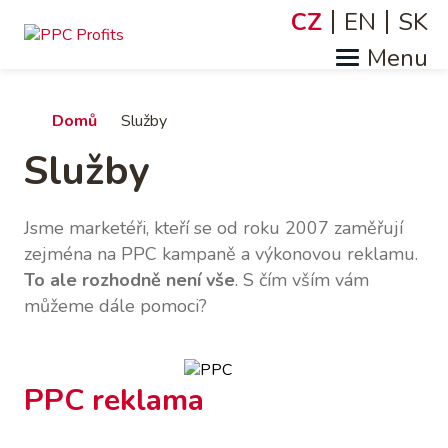
Přejít
CZ
EN
SK
Jazyky
k
hlavnímu
obsahu
Drobečková
Domů
Služby
Služby
navigace
Jsme marketéři, kteří se od roku 2007 zaměřují
zejména na PPC kampaně a výkonovou reklamu.
To ale rozhodně není vše
. S čím vším vám
můžeme dále pomoci?
PPC reklama