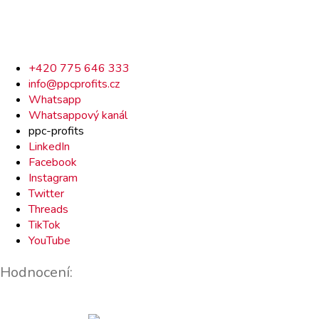
Rychlý
+420 775 646 333
info@ppcprofits.cz
kontakt
Whatsapp
Whatsappový kanál
ppc-profits
LinkedIn
Facebook
Instagram
Twitter
Threads
TikTok
YouTube
Hodnocení: