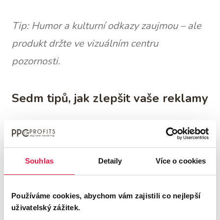
Tip: Humor a kulturní odkazy zaujmou – ale
produkt držte ve vizuálním centru
pozornosti.
Sedm tipů, jak zlepšit vaše reklamy
Stanovte svůj cíl hned na začátku
Určete, na co by se měl divák dívat – a
Souhlas
Detaily
Více o cookies
kolem toho postavte vizuální hierarchii.
Používáme cookies, abychom vám zajistili co nejlepší
Používejte pohyb cíleně
uživatelský zážitek.