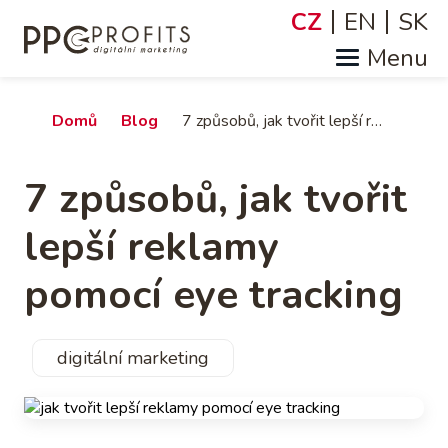
Přejít
CZ
EN
SK
Jazyky
k
hlavnímu
obsahu
Drobečková
Domů
Blog
7 způsobů, jak tvořit lepší reklamy pomocí eye tracking
navigace
7 způsobů, jak tvořit
lepší reklamy
pomocí eye tracking
digitální marketing