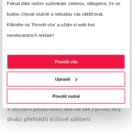
Pohyb by měl vést pozornost, ne odvádět ji
Pokud dáte našim sušenkám zelenou, slibujeme, že se
od hlavního sdělení.
budou chovat slušně a nebudou vás obtěžovat.
Klikněte na 'Povolit vše'
a užijte si web bez
Využívejte vizuální pomůcky
nerelevantních reklam!
Šipky, směr pohledu a animované prvky
jsou silné nástroje pro nasměrování zraku
Povolit vše
diváka.
Upravit
Každý střih má smysl
Povolit nutné
Ve video reklamách používejte rychlé střihy
k udržení pozornosti, ale ne tak rychlé, aby
diváci přehlédli klíčové sdělení.