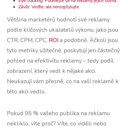
Eye tracking: Podívejte se na reklamy jejich očima
Závěr: Veďte, ale nerozptylujte
Většina marketérů hodnotí své reklamy
podle klíčových ukazatelů výkonu, jako jsou
CTR, CPM, CPC,
ROI
a podobně. Ačkoli jsou
tyto metriky užitečné, poskytují jen částečný
pohled na efektivitu reklamy – tedy podíl
zobrazení, který vedl k nějaké akci.
Neukazují vám přesně, co na vaší reklamě k
této akci vedlo.
Pokud 95 % vašeho publika na reklamu
nekliklo, víte proč? Víte, co viděli nebo