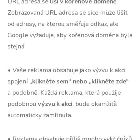
URL adresa se
liší v kořenové doméně
.
Zobrazovaná URL adresa se sice může lišit
od adresy, na kterou směřuje odkaz, ale
Google vyžaduje, aby kořenová doména byla
stejná.
• Vaše reklama obsahuje jako výzvu k akci
spojení
„klikněte sem“ nebo „klikněte zde“
a podobně. Každá reklama, která použije
podobnou
výzvu k akci
, bude okamžitě
automaticky zamítnuta.
• Reklama obsahuje příliš mnoho vykřičníků