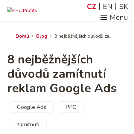
Přejít
CZ
EN
SK
Jazyky
k
hlavnímu
obsahu
Drobečková
Domů
Blog
8 nejběžnějších důvodů zamítnutí reklam Google Ads
navigace
8 nejběžnějších
důvodů zamítnutí
reklam Google Ads
Google Ads
PPC
zamítnutí