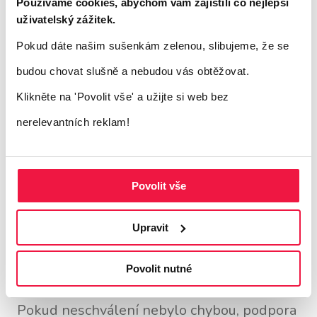
uvedených v zásadách inzerce Googlu,
Používáme cookies, abychom vám zajistili co nejlepší
uživatelský zážitek.
můžete požádat o
manuální kontrolu
, zda
Pokud dáte našim sušenkám zelenou, slibujeme, že se
vaše reklama může být schválena. Také v
budou chovat slušně a nebudou vás obtěžovat.
případě, že nemůžete najít chybu, která byla
Klikněte na 'Povolit vše'
a užijte si web bez
důvodem zamítnutí, můžete
kontaktovat
nerelevantních reklam!
podporu Googlu
a požádat o kontrolu.
Kontaktní informace najdete pod ikonou
otazníku v rozhraní Google Ads. Podpora
Povolit vše
Googlu prověří vaše odvolání, a pokud
Upravit
došlo k zamítnutí omylem, vaše reklamy
budou schváleny.
Povolit nutné
Pokud neschválení nebylo chybou, podpora