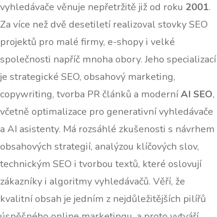
vyhledávače věnuje nepřetržitě již od roku
2001
.
Za více než dvě desetiletí realizoval stovky SEO
projektů pro malé firmy, e-shopy i velké
společnosti napříč mnoha obory. Jeho specializací
je strategické SEO, obsahový marketing,
copywriting, tvorba PR článků a moderní
AI SEO
,
včetně optimalizace pro generativní vyhledávače
a AI asistenty. Má rozsáhlé zkušenosti s návrhem
obsahových strategií, analýzou klíčových slov,
technickým SEO i tvorbou textů, které oslovují
zákazníky i algoritmy vyhledávačů. Věří, že
kvalitní obsah je jedním z nejdůležitějších pilířů
úspěšného online marketingu, a proto vytváří