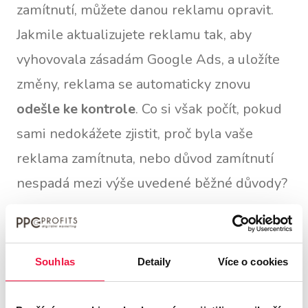
zamítnutí, můžete danou reklamu opravit.
Jakmile aktualizujete reklamu tak, aby
vyhovovala zásadám Google Ads, a uložíte
změny, reklama se automaticky znovu
odešle ke kontrole
. Co si však počít, pokud
sami nedokážete zjistit, proč byla vaše
reklama zamítnuta, nebo důvod zamítnutí
nespadá mezi výše uvedené běžné důvody?
Pokud byla vaše reklama zamítnuta a
domníváte se, že jde o omyl, nebo si
Souhlas
Detaily
Více o cookies
myslíte, že splňujete některou z výjimek