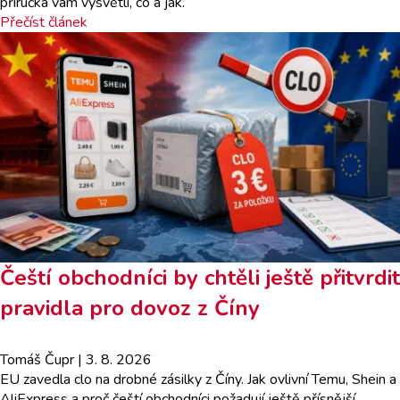
příručka vám vysvětlí, co a jak.
Přečíst článek
Čeští obchodníci by chtěli ještě přitvrdit
pravidla pro dovoz z Číny
Tomáš Čupr
| 3. 8. 2026
EU zavedla clo na drobné zásilky z Číny. Jak ovlivní Temu, Shein a
AliExpress a proč čeští obchodníci požadují ještě přísnější