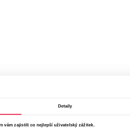
:
Google nyní zakazuje veškerý obsah v reklamách, který je vytvo
y zobrazoval sexuální explicitní materiály nebo nahotu, zejména p
ouhlasu.
mě deepfake technologie se zákaz vztahuje také na syntetický o
videem za účelem generování explicitního obsahu. Tento typ obsa
 v Google Shopping.
enty
 nová pravidla společnosti Google nutnost důkla
nou zahrnout do svých
PPC reklam
. Inzerenti musí 
Detaily
opagovat žádný syntetický nebo deepfake materiá
ám zajistili co nejlepší uživatelský zážitek.