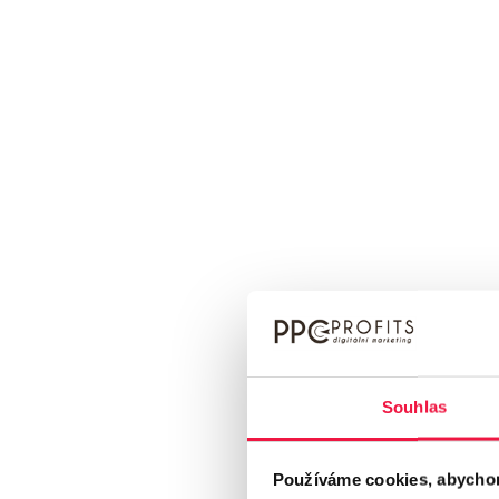
Hlavní omezení zahrnují:
Zákaz deepfake obsahu
a který je upraven tak, ab
jeho tvorba proběhla bez s
Syntetické materiály:
Kro
manipulovat obrazem nebo 
reklam v Google Ads nebo
Dopad na inzer
Pro inzerenty znamenají
obsahu, který se rozhod
Souhlas
nebudou zahrnovat ani pr
považován za nevhodný.
Používáme cookies, abychom v