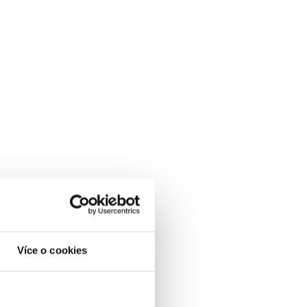
řen pomocí technologií deepfake
okud tento obsah není skutečný a
bsah, který byl vytvořen s cílem
hu již nebude moci být součástí
dného prověřování
zajistit, že jejich reklamy
Více o cookies
l, který by byl