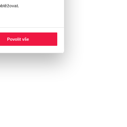
obtěžovat.
okonce dočasně
kození pověsti. Kromě
polečnosti Google, čímž
Povolit vše