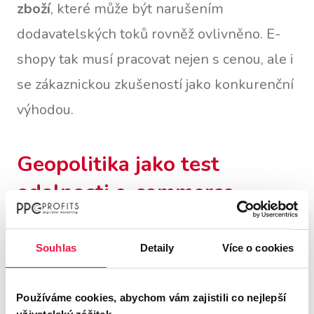
zboží
, které může být narušením
dodavatelských toků rovněž ovlivněno. E-
shopy tak musí pracovat nejen s cenou, ale i
se zákaznickou zkušeností jako konkurenční
výhodou.
Geopolitika jako test
odolnosti e-commerce
Celkové vyznění článku je jasné:
Souhlas
Detaily
Více o cookies
geopolitické krize se stále více propisují do
fungování online retailu a testují
odolnost
Používáme cookies, abychom vám zajistili co nejlepší