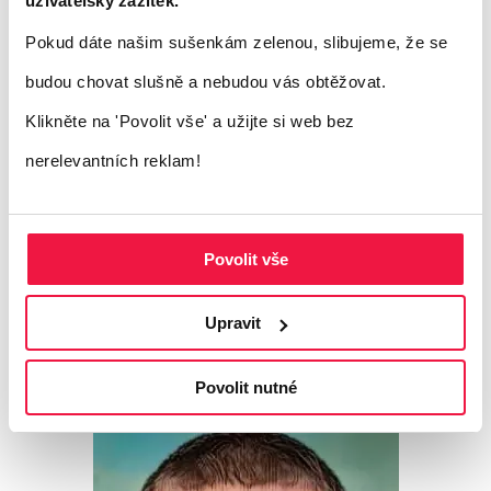
e-shopů
. Ti, kteří jsou závislí na vzdálených
uživatelský zážitek.
dodavatelských trasách, mohou čelit větším
Pokud dáte našim sušenkám zelenou, slibujeme, že se
problémům, zatímco obchodníci s
budou chovat slušně a nebudou vás obtěžovat.
diverzifikovanými zdroji, lokálním zázemím
Klikněte na 'Povolit vše'
a užijte si web bez
a silným marketingem mohou získat
nerelevantních reklam!
náskok. Článek z FeedIT.cz tak ukazuje, že
konflikt v Íránu není jen hrozbou pro
Povolit vše
logistiku, ale i impulzem k přehodnocení
strategií v české e-commerce.
Upravit
Povolit nutné