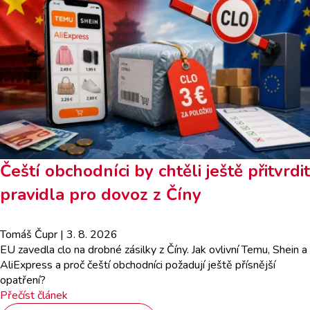
Čeští obchodníci by chtěli ještě přitvrdit
pravidla pro dovoz z Číny
Tomáš Čupr
| 3. 8. 2026
EU zavedla clo na drobné zásilky z Číny. Jak ovlivní Temu, Shein a
AliExpress a proč čeští obchodníci požadují ještě přísnější
opatření?
Přečíst článek