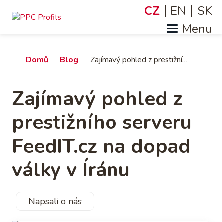
Přejít
CZ
EN
SK
Jazyky
k
hlavnímu
obsahu
Drobečková
Domů
Blog
Zajímavý pohled z prestižního serveru FeedIT.cz na dopad války v Íránu
navigace
Zajímavý pohled z
prestižního serveru
FeedIT.cz na dopad
války v Íránu
Napsali o nás