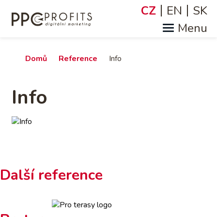
Přejít
CZ
EN
SK
Jazyky
k
hlavnímu
obsahu
Drobečková
Domů
Reference
Info
navigace
Info
Další reference