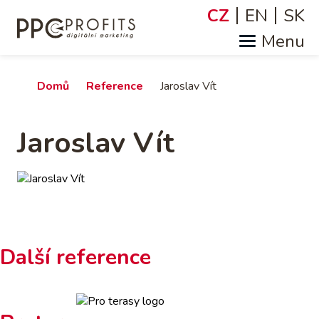
Přejít
CZ
EN
SK
Jazyky
k
hlavnímu
obsahu
Drobečková
Domů
Reference
Jaroslav Vít
navigace
Jaroslav Vít
Další reference