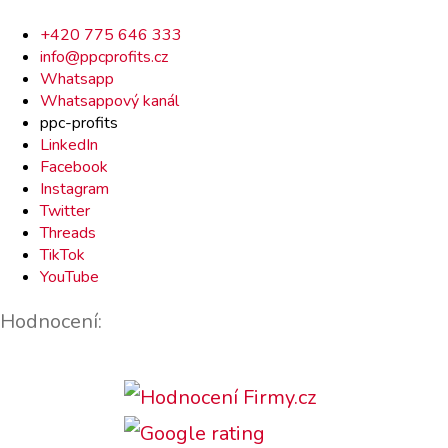
Rychlý
+420 775 646 333
info@ppcprofits.cz
kontakt
Whatsapp
Whatsappový kanál
ppc-profits
LinkedIn
Facebook
Instagram
Twitter
Threads
TikTok
YouTube
Hodnocení: