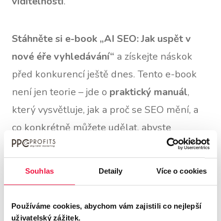
viditelnosti
.
Stáhněte si e-book „AI SEO: Jak uspět v
nové éře vyhledávání“
a získejte náskok
před konkurencí ještě dnes. Tento e-book
není jen teorie – jde o
praktický manuál
,
který vysvětluje, jak a proč se SEO mění, a
co konkrétně můžete udělat, abyste
s těmito změnami dokázali držet krok.
Souhlas
Detaily
Více o cookies
S e-bookem
AI SEO: Jak uspět v nové éře
vyhledávání
získáte
jasný přehled
Používáme cookies, abychom vám zajistili co nejlepší
klíčových principů
, podle nichž systémy
uživatelský zážitek.