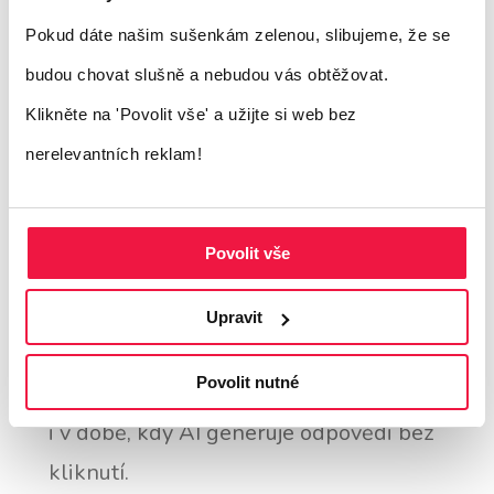
umělé inteligence hodnotí weby. Naučíte
Pokud dáte našim sušenkám zelenou, slibujeme, že se
se, jak
vytvářet obsah, který bude dobře
budou chovat slušně a nebudou vás obtěžovat.
fungovat nejen v klasickém SERPu, ale i v
Klikněte na 'Povolit vše'
a užijte si web bez
prostředí generativního vyhledávání
,
nerelevantních reklam!
chatbotů a AI přehledů.
Povolit vše
Komu je e-book určen?
Upravit
Majitelům webů a e-shopů
, kteří chtějí
Povolit nutné
zůstat viditelní v organickém vyhledávání
i v době, kdy AI generuje odpovědi bez
kliknutí.