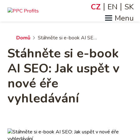
Přejít
CZ
EN
SK
Jazyky
k
hlavnímu
obsahu
Drobečková
Domů
Stáhněte si e-book AI SEO: Jak uspět v nové éře vyhledávání
Stáhněte si e-book
navigace
AI SEO: Jak uspět v
nové éře
vyhledávání