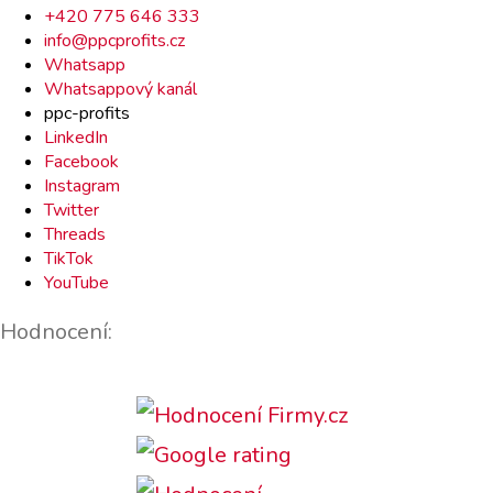
Rychlý
+420 775 646 333
info@ppcprofits.cz
kontakt
Whatsapp
Whatsappový kanál
ppc-profits
LinkedIn
Facebook
Instagram
Twitter
Threads
TikTok
YouTube
Hodnocení: