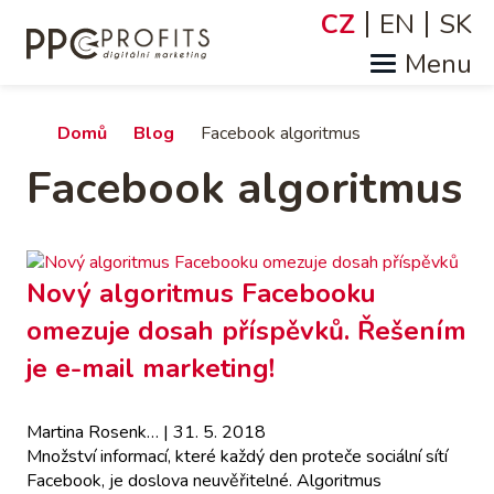
Přejít
CZ
EN
SK
Jazyky
k
hlavnímu
obsahu
Drobečková
Domů
Blog
Facebook algoritmus
Facebook algoritmus
navigace
Nový algoritmus Facebooku
omezuje dosah příspěvků. Řešením
je e-mail marketing!
Martina Rosenk…
| 31. 5. 2018
Množství informací, které každý den proteče sociální sítí
Facebook, je doslova neuvěřitelné. Algoritmus