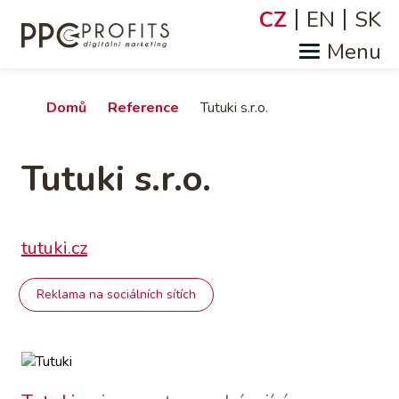
Přejít
CZ
EN
SK
Jazyky
k
hlavnímu
obsahu
Drobečková
Domů
Reference
Tutuki s.r.o.
navigace
Tutuki s.r.o.
tutuki.cz
Reklama na sociálních sítích