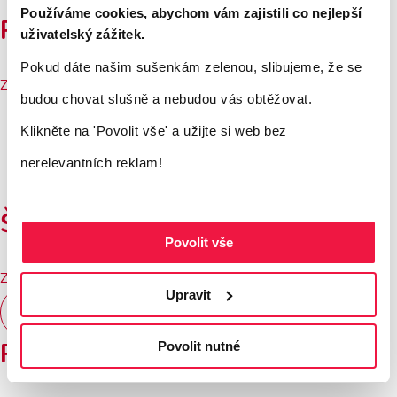
Používáme cookies, abychom vám zajistili co nejlepší
Patrik Pelán
uživatelský zážitek.
Pokud dáte našim sušenkám zelenou, slibujeme, že se
Zobrazit více
budou chovat slušně a nebudou vás obtěžovat.
Klikněte na 'Povolit vše'
a užijte si web bez
nerelevantních reklam!
Šimek proficentrum
Povolit vše
Zobrazit více
Upravit
Zobrazit všechny reference
Používáme tyto nástroje
Povolit nutné