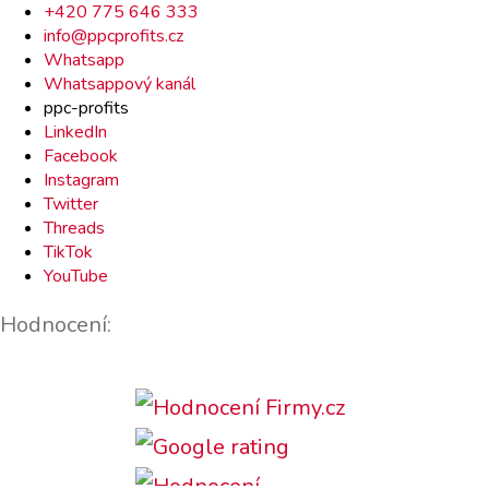
Rychlý
+420 775 646 333
info@ppcprofits.cz
kontakt
Whatsapp
Whatsappový kanál
ppc-profits
LinkedIn
Facebook
Instagram
Twitter
Threads
TikTok
YouTube
Hodnocení: