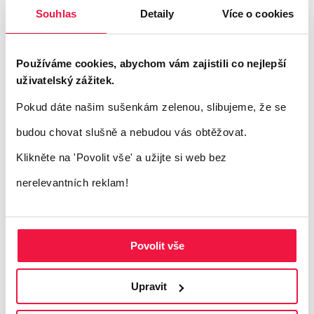
dosažení výsledků nevyžadují mnoho času
Souhlas
Detaily
Více o cookies
ani rozpočtu.
Používáme cookies, abychom vám zajistili co nejlepší
Většina malých podniků
uživatelský zážitek.
používá AI
Pokud dáte našim sušenkám zelenou, slibujeme, že se
budou chovat slušně a nebudou vás obtěžovat.
Klikněte na 'Povolit vše'
a užijte si web bez
Většina malých firem plně využívá potenciál
nerelevantních reklam!
AI. Celkem 56 % malých firem využívá AI
pro nějakou část svého marketingu!
Nejčastěji ji používají k úspoře času a
Povolit vše
generování nápadů pro aktivity, jako je
tvorba obsahu, design, správa sociálních
Upravit
médií a další.