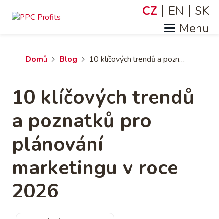
Přejít
CZ
EN
SK
Jazyky
k
hlavnímu
obsahu
Drobečková
Domů
Blog
10 klíčových trendů a poznatků pro plánování marketingu v roce 2026
navigace
10 klíčových trendů
a poznatků pro
plánování
marketingu v roce
2026