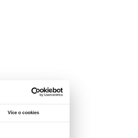
zky nebo obrázky s
 grafické reklamy pro
ohokrát účinnější a
há odpověď: Jakmile
kost
a zformátuje je tak,
 reklamy způsobilé pro
ní potenciál.
Více o cookies
íže), 5 krátkých titulků,
: