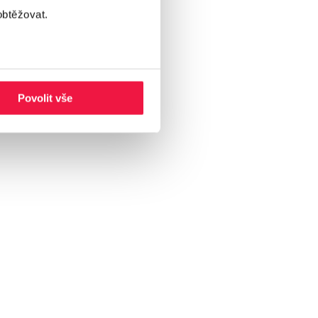
obtěžovat.
 nemáte žádné obrázky
Povolit vše
 různých výzev k akci)
adit barvy reklamy
ky.