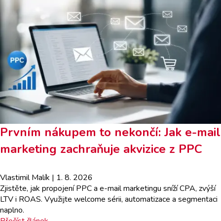
Prvním nákupem to nekončí: Jak e-mail
marketing zachraňuje akvizice z PPC
Vlastimil Malík
| 1. 8. 2026
Zjistěte, jak propojení PPC a e-mail marketingu sníží CPA, zvýší
LTV i ROAS. Využijte welcome sérii, automatizace a segmentaci
naplno.
Přečíst článek