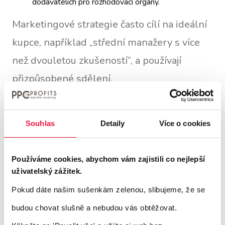
dodavatelích pro rozhodovací orgány.
Marketingové strategie často cílí na ideální
kupce, například „střední manažery s více
než dvouletou zkušeností“, a používají
přizpůsobené sdělení.
V mnoha případech však rozhodovací osoby
Souhlas
Detaily
Více o cookies
delegují průzkum na nákupní týmy, které
následně sestavují seznamy dodavatelů na
Používáme cookies, abychom vám zajistili co nejlepší
základě zadaných specifikací.
uživatelský zážitek.
Pokud dáte našim sušenkám zelenou, slibujeme, že se
Zde se uplatňují dva klíčové předpoklady:
budou chovat slušně a nebudou vás obtěžovat.