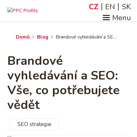
Přejít
CZ
EN
SK
Jazyky
k
hlavnímu
obsahu
Drobečková
Domů
Blog
Brandové vyhledávání a SEO: Vše, co potřebujete vědět
navigace
Brandové
vyhledávání a SEO:
Vše, co potřebujete
vědět
SEO strategie