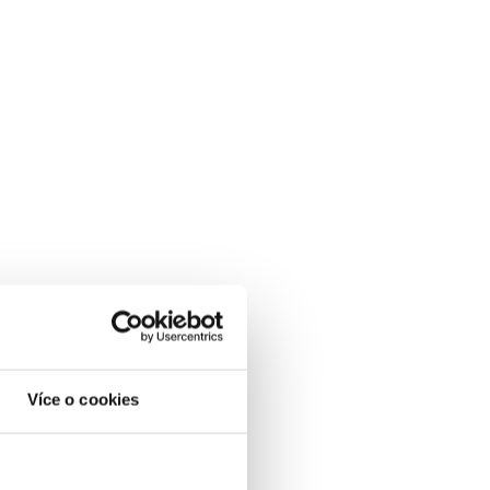
 Za více než dvě desetiletí realizoval stovky SEO
tegické SEO, obsahový marketing, copywriting,
ty. Má rozsáhlé zkušenosti s návrhem obsahových
my vyhledávačů. Věří, že kvalitní obsah je jedním z
nost webů, budují důvěru značky a především
Více o cookies