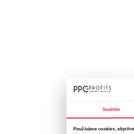
Autor článku:
Vlastimil Malík
SEO manažer
Vlastimil
se online marketingu a optimalizaci pro
projektů pro malé firmy, e-shopy i velké společno
tvorba PR článků a moderní
AI SEO
, včetně opti
strategií, analýzou klíčových slov, technickým SEO 
nejdůležitějších pilířů úspěšného online marketin
přinášejí měřitelné obchodní výsledky.
Souhlas
Více článků z blogu
Používáme cookies, abychom v