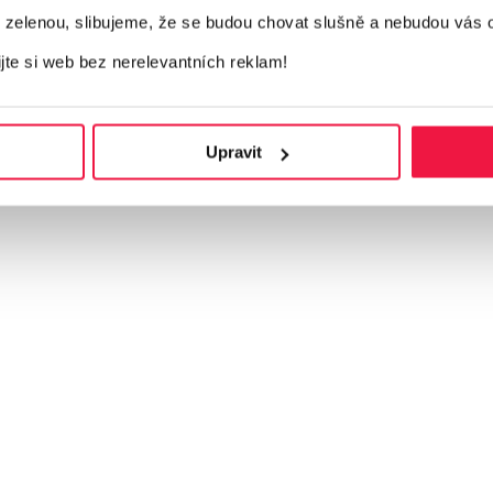
elenou, slibujeme, že se budou chovat slušně a nebudou vás 
ijte si web bez nerelevantních reklam!
shopů
Upravit
inistrativu. Jaké změny čekají obchodníky a co to bude znamenat
í pobočky v různých lokalitách
ií daleko za hranicemi pouhé shody údajů NAP. Praktická příručka
it pravidla pro dovoz z Číny