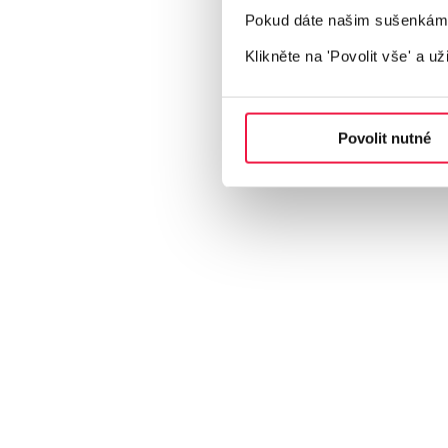
Pokud dáte našim sušenkám z
Klikněte na 'Povolit vše'
a už
Vyšší náklady na obaly zdraží zboží e-
Tomáš Čupr
| 4. 8. 2026
Povolit nutné
Nové nařízení EU o obalech přinese e-shopům vyšší náklady i adm
Přečíst článek
Krok za krokem optimalizací pro firemn
Martin Kulhánek
| 4. 8. 2026
Ovládněte místní SEO ve více lokalitách pomocí moderních strateg
Přečíst článek
Čeští obchodníci by chtěli ještě přitvrd
Tomáš Čupr
| 3. 8. 2026