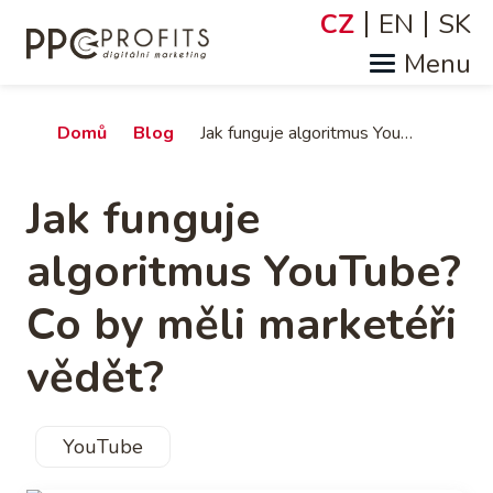
Přejít
CZ
EN
SK
Jazyky
k
hlavnímu
obsahu
Drobečková
Domů
Blog
Jak funguje algoritmus YouTube? Co by měli marketéři vědět?
navigace
Jak funguje
algoritmus YouTube?
Co by měli marketéři
vědět?
YouTube