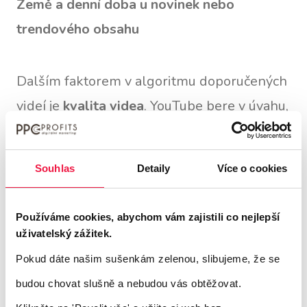
Země a denní doba u novinek nebo
trendového obsahu
Dalším faktorem v algoritmu doporučených
videí je
kvalita videa
. YouTube bere v úvahu,
zda na stejné video klikli i jiní uživatelé
nebo zda ho sledovali až do konce. Tyto
Souhlas
Detaily
Více o cookies
znaky jsou pro algoritmus důležitými
ukazateli kvality.
Používáme cookies, abychom vám zajistili co nejlepší
uživatelský zážitek.
A konečně, YouTube shromažďuje vlastní
Pokud dáte našim sušenkám zelenou, slibujeme, že se
údaje o tom, jak je video užitečné, pomocí
budou chovat slušně a nebudou vás obtěžovat.
průzkumů, které se objevují na domovské