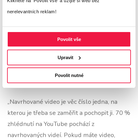
Klikněte na 'Povolit vše'
a užijte si web bez
stránce a v aplikaci. Tato přímá zpětná vazba
nerelevantních reklam!
slouží ke zdokonalení algoritmu a systému
doporučení pro všechny uživatele, a nejen
Povolit vše
pro jednotlivce, kteří odpovídají.
Upravit
Tvůrce YouTube (konkrétně stratég Zach
Povolit nutné
Mitchem) také dodává:
„Navrhované video je věc číslo jedna, na
kterou je třeba se zaměřit a pochopit ji. 70 %
zhlédnutí na YouTube pochází z
navrhovaných videí. Pokud máte video,