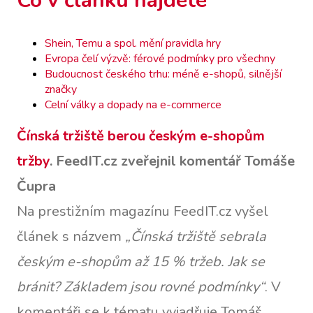
Co v článku najdete
Shein, Temu a spol. mění pravidla hry
Evropa čelí výzvě: férové podmínky pro všechny
Budoucnost českého trhu: méně e-shopů, silnější
značky
Celní války a dopady na e-commerce
Čínská tržiště berou českým e-shopům
tržby
. FeedIT.cz zveřejnil komentář Tomáše
Čupra
Na prestižním magazínu FeedIT.cz vyšel
článek s názvem
„Čínská tržiště sebrala
českým e-shopům až 15 % tržeb. Jak se
bránit? Základem jsou rovné podmínky“
. V
komentáři se k tématu vyjadřuje Tomáš