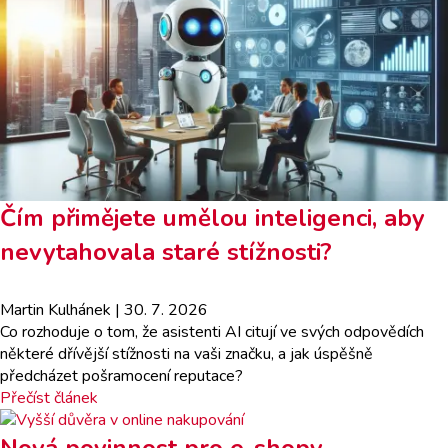
Čím přimějete umělou inteligenci, aby
nevytahovala staré stížnosti?
Martin Kulhánek
| 30. 7. 2026
Co rozhoduje o tom, že asistenti AI citují ve svých odpovědích
některé dřívější stížnosti na vaši značku, a jak úspěšně
předcházet pošramocení reputace?
Přečíst článek