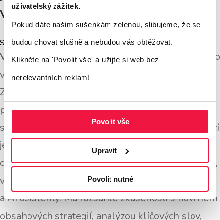
uživatelský zážitek.
Vlastimil Malík
Pokud dáte našim sušenkám zelenou, slibujeme, že se
SEO manažer
budou chovat slušně a nebudou vás obtěžovat.
Vlastimil
se online marketingu a optimalizaci pro
Klikněte na 'Povolit vše'
a užijte si web bez
vyhledávače věnuje nepřetržitě již od roku
2001
.
nerelevantních reklam!
Za více než dvě desetiletí realizoval stovky SEO
projektů pro malé firmy, e-shopy i velké
Povolit vše
společnosti napříč mnoha obory. Jeho specializací
je strategické SEO, obsahový marketing,
Upravit
copywriting, tvorba PR článků a moderní
AI SEO
,
včetně optimalizace pro generativní vyhledávače
Povolit nutné
a AI asistenty. Má rozsáhlé zkušenosti s návrhem
obsahových strategií, analýzou klíčových slov,