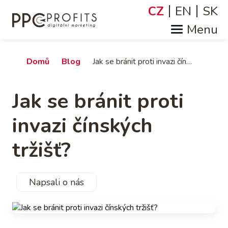
Přejít
CZ
EN
SK
Jazyky
k
hlavnímu
obsahu
Drobečková
Domů
Blog
Jak se bránit proti invazi čínských tržišť?
navigace
Jak se bránit proti
invazi čínských
tržišť?
Napsali o nás