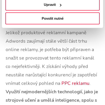
Prozkoumejte způsoby, jakými inzeruje produkt
Upravit
vaše přímá konkurence. Zjistěte, jaké typy
fotografií, jaké popisky a jaká cena zabírají na
zákazníky nejlépe. Často tak odhalíte způsob, jak
Povolit nutné
udělat produktové inzeráty mnohem efektivnější.
Jelikož produktové reklamní kampaně
Adwords zaujímají stále větší část trhu
online reklamy, je potřeba být připraven a
snažit se provozovat tento reklamní kanál
co nejefektivněji. K získání výhody před
neustále narůstající konkurencí je zapotřebí
vnímat celkový pohled na
PPC reklamu
.
Využití nejmodernějších technologií, jako je
strojové učení a umělá inteligence, spolu s