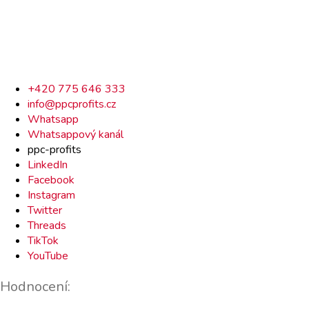
Rychlý
+420 775 646 333
info@ppcprofits.cz
kontakt
Whatsapp
Whatsappový kanál
ppc-profits
LinkedIn
Facebook
Instagram
Twitter
Threads
TikTok
YouTube
Hodnocení: