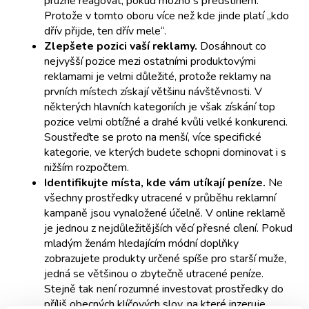
pružně reagovat, pokud možno s předstihem.
Protože v tomto oboru více než kde jinde platí „kdo
dřív přijde, ten dřív mele“.
Zlepšete pozici vaší reklamy.
Dosáhnout co
nejvyšší pozice mezi ostatními produktovými
reklamami je velmi důležité, protože reklamy na
prvních místech získají většinu návštěvnosti. V
některých hlavních kategoriích je však získání top
pozice velmi obtížné a drahé kvůli velké konkurenci.
Soustřeďte se proto na menší, více specifické
kategorie, ve kterých budete schopni dominovat i s
nižším rozpočtem.
Identifikujte místa, kde vám utíkají peníze.
Ne
všechny prostředky utracené v průběhu reklamní
kampaně jsou vynaložené účelně. V online reklamě
je jednou z nejdůležitějších věcí přesné cílení. Pokud
mladým ženám hledajícím módní doplňky
zobrazujete produkty určené spíše pro starší muže,
jedná se většinou o zbytečně utracené peníze.
Stejně tak není rozumné investovat prostředky do
příliš obecných klíčových slov, na které inzeruje