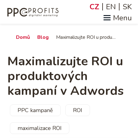
Přejít
CZ
EN
SK
Jazyky
k
hlavnímu
obsahu
Drobečková
Domů
Blog
Maximalizujte ROI u produktových kampaní v Adwords
navigace
Maximalizujte ROI u
produktových
kampaní v Adwords
PPC kampaně
ROI
maximalizace ROI