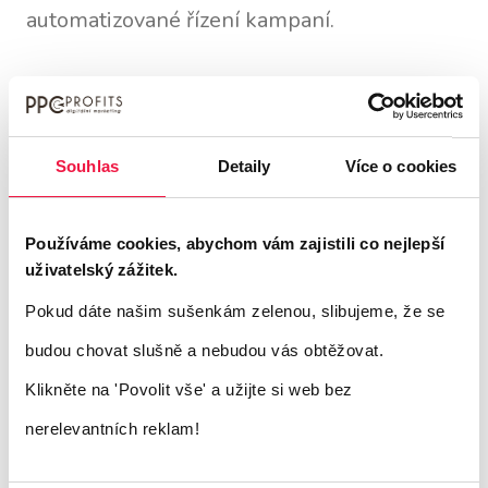
automatizované řízení kampaní.
Automatizace a riziko
poškození značky
Souhlas
Detaily
Více o cookies
Ještě nedávno obviňovali inzerenti Google z
Používáme cookies, abychom vám zajistili co nejlepší
toho, že schovává reporty reklamního
uživatelský zážitek.
systému Performance Max v "černé
Pokud dáte našim sušenkám zelenou, slibujeme, že se
skříňce". Nikdo nevěděl a neměl možnost
budou chovat slušně a nebudou vás obtěžovat.
pochopit, odkud v rámci PMax přichází
Klikněte na 'Povolit vše'
a užijte si web bez
návštěvnost. Po mnoha stížnostech Google
nerelevantních reklam!
sice informace zpřístupnil a umožňuje