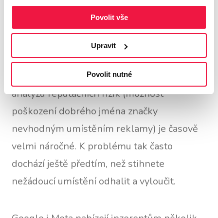
stahování dat o zdrojích návštěvnosti, ale
Povolit vše
problém přetrvává.
Upravit
To proto, že reklamy se zobrazují na tisících
různých místech a zajistit komplexní
Povolit nutné
analýzu reputačních rizik (možnost
poškození dobrého jména značky
nevhodným umístěním reklamy) je časově
velmi náročné. K problému tak často
dochází ještě předtím, než stihnete
nežádoucí umístění odhalit a vyloučit.