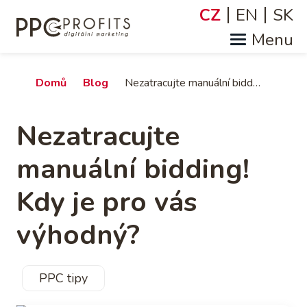
Přejít
CZ
EN
SK
Jazyky
k
hlavnímu
obsahu
Drobečková
Domů
Blog
Nezatracujte manuální bidding! Kdy je pro vás výhodný?
navigace
Nezatracujte
manuální bidding!
Kdy je pro vás
výhodný?
PPC tipy