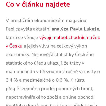
Co v článku najdete
V prestižním ekonomickém magazínu
Faei.cz vyšla aktuální
analýza Pavla Lukeše
,
která se věnuje
vývoji maloobchodních tržeb
v Česku
a jejich vlivu na celkový výkon
ekonomiky. Nejnovější statistiky Českého
statistického úřadu ukazují, že tržby v
maloobchodu v březnu meziročně vzrostly o
3,4 % a meziměsíčně o 0,6 %. K růstu
přispěl zejména prodej pohonných hmot,
nepotravinářského zboží a online obchod.
Spotřeba domácností tak letos představuje