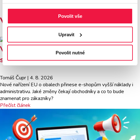
Povolit vše
Více článků z blogu
Upravit
Vyšší náklady na obaly zdraží zboží e-
Povolit nutné
shopů
Tomáš Čupr
| 4. 8. 2026
Nové nařízení EU o obalech přinese e-shopům vyšší náklady i
administrativu. Jaké změny čekají obchodníky a co to bude
znamenat pro zákazníky?
Přečíst článek