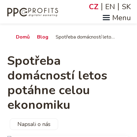
Přejít
CZ
EN
SK
Jazyky
k
hlavnímu
obsahu
Drobečková
Domů
Blog
Spotřeba domácností letos potáhne celou ekonomiku
navigace
Spotřeba
domácností letos
potáhne celou
ekonomiku
Napsali o nás