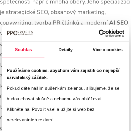
společnosti napříč mnoha obory. Jeho specializací
je strategické SEO, obsahový marketing,
copywriting, tvorba PR článků a moderní
AI SEO
,
včetně optimalizace pro generativní vyhledávače
a AI asistenty. Má rozsáhlé zkušenosti s návrhem
Souhlas
Detaily
Více o cookies
obsahových strategií, analýzou klíčových slov,
technickým SEO i tvorbou textů, které oslovují
Používáme cookies, abychom vám zajistili co nejlepší
zákazníky i algoritmy vyhledávačů. Věří, že
uživatelský zážitek.
kvalitní obsah je jedním z nejdůležitějších pilířů
Pokud dáte našim sušenkám zelenou, slibujeme, že se
úspěšného online marketingu, a proto vytváří
budou chovat slušně a nebudou vás obtěžovat.
texty, které podporují viditelnost webů, budují
Klikněte na 'Povolit vše'
a užijte si web bez
důvěru značky a především přinášejí měřitelné
nerelevantních reklam!
obchodní výsledky.