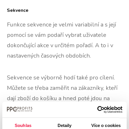
Sekvence
Funkce sekvence je velmi variabilní a s její
pomocí se vám podaří vybrat uživatele
dokončující akce v určitém pořadí. A to i v
nastavených časových obdobích.
Sekvence se výborně hodí také pro cílení.
Můžete se třeba zaměřit na zákazníky, kteří
dají zboží do košíku a hned poté jdou na
stránku s kupóny. Díky tomu, že o nich víte,
zacílíte na ně v rámci příští výprodejové
Souhlas
Detaily
Více o cookies