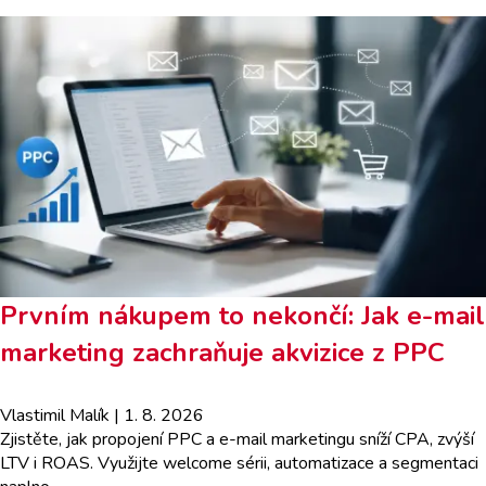
Prvním nákupem to nekončí: Jak e-mail
marketing zachraňuje akvizice z PPC
Vlastimil Malík
| 1. 8. 2026
Zjistěte, jak propojení PPC a e-mail marketingu sníží CPA, zvýší
LTV i ROAS. Využijte welcome sérii, automatizace a segmentaci