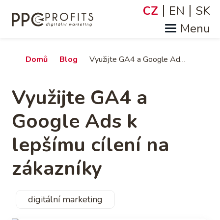
Přejít
CZ
EN
SK
Jazyky
k
hlavnímu
obsahu
Drobečková
Domů
Blog
Využijte GA4 a Google Ads k lepšímu cílení na zákazníky
navigace
Využijte GA4 a
Google Ads k
lepšímu cílení na
zákazníky
digitální marketing