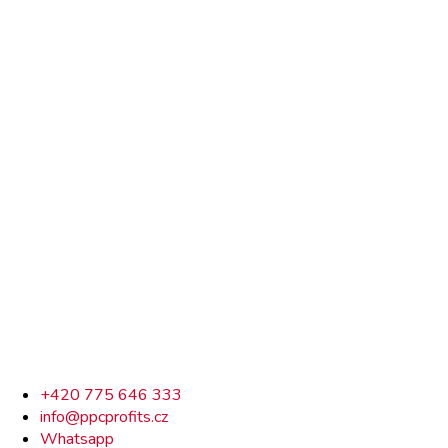
Rychlý
+420 775 646 333
info@ppcprofits.cz
kontakt
Whatsapp