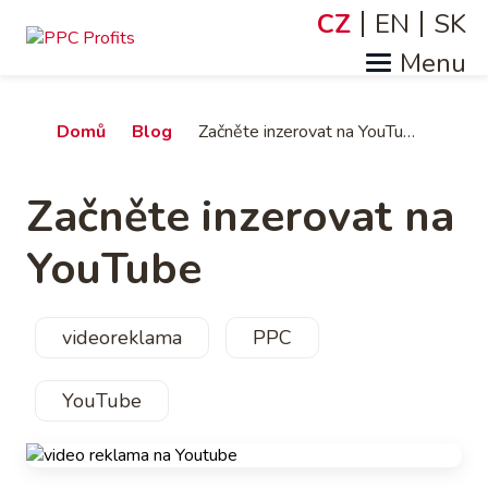
Přejít
CZ
EN
SK
Jazyky
k
hlavnímu
obsahu
Drobečková
Domů
Blog
Začněte inzerovat na YouTube
navigace
Začněte inzerovat na
YouTube
videoreklama
PPC
YouTube