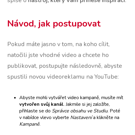
spíše o
nástroj, který vám přinese inspiraci
.
Návod, jak postupovat
Pokud máte jasno v tom, na koho cílit,
natočili jste vhodné video a chcete ho
publikovat, postupujte následovně, abyste
spustili novou videoreklamu na YouTube:
Abyste mohli vytvářet video kampaně, musíte mít
vytvořen svůj kanál
. Jakmile si jej založíte,
přihlaste se do
Správce obsahu ve Studiu
. Poté
v nabídce vlevo vyberte
Nastavení
a klikněte na
Kampaně
.