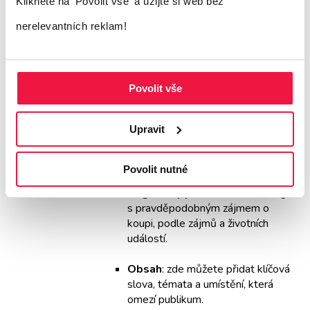
Klikněte na 'Povolit vše'
a užijte si web bez
nastavit cílení
.
nerelevantních reklam!
Demografické údaje
: pomocí
demografického cílení můžete
Povolit vše
oslovit publikum, které
pravděpodobně spadá do vámi
Upravit
zvolených demografických skupin,
např. na základě věku, pohlaví,
nebo třeba příjmu domácnosti.
Povolit nutné
Segmenty publika
: remarketing,
s pravděpodobným zájmem o
koupi, podle zájmů a životních
událostí.
Obsah
: zde můžete přidat klíčová
slova, témata a umístění, která
omezí publikum.