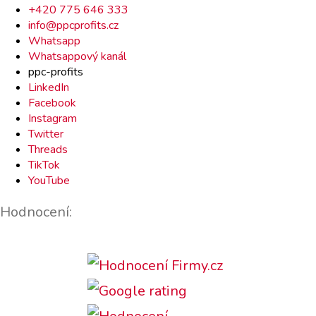
Rychlý
+420 775 646 333
info@ppcprofits.cz
kontakt
Whatsapp
Whatsappový kanál
ppc-profits
LinkedIn
Facebook
Instagram
Twitter
Threads
TikTok
YouTube
Hodnocení: