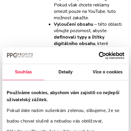
Pokud však chcete reklamy
omezit pouze na YouTube, tuto
možnost zakažte.
Vyloučení obsahu
– této oblasti
věnujte pozornost, abyste
definovali typy a štítky
digitálního obsahu
, které
považujete za přijatelné pro
zobrazování reklam vaší značky.
Můžete například vyloučit
zobrazování obsahu označeného
Souhlas
Detaily
Více o cookies
pro dospělé publikum a jiné.
Cílení reklamní sestavy
Používáme cookies, abychom vám zajistili co nejlepší
uživatelský zážitek.
Na úrovni reklamních sestav je, podobně
Pokud dáte našim sušenkám zelenou, slibujeme, že se
jako u kampaní ve vyhledávání a v
budou chovat slušně a nebudou vás obtěžovat.
Obsahové síti v Google Ads, potřeba