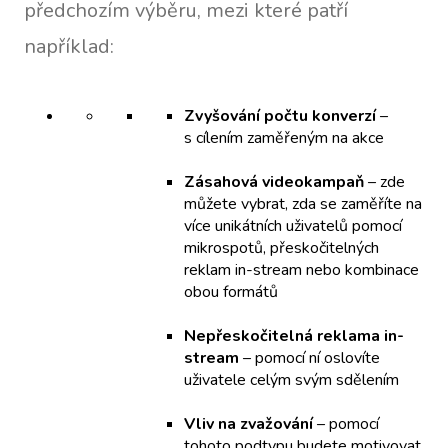
předchozím výběru, mezi které patří
například:
Zvyšování počtu konverzí
–
s cílením zaměřeným na akce
Zásahová videokampaň
– zde
můžete vybrat, zda se zaměříte na
více unikátních uživatelů pomocí
mikrospotů, přeskočitelných
reklam in-stream nebo kombinace
obou formátů
Nepřeskočitelná reklama in-
stream
– pomocí ní oslovíte
uživatele celým svým sdělením
Vliv na zvažování
– pomocí
tohoto podtypu budete motivovat