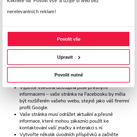
Založení vlastní
firemní stránky
je teprve
Klikněte na 'Povolit vše'
a užijte si web bez
začátek – aby fungovala tak, jak má, je třeba
nerelevantních reklam!
optimalizovat ji pro vyhledávání a zahrnout
užitečné informace pro návštěvníky, které
Povolit vše
vám dopomohou k tomu, aby vás
návštěvníci nacházeli častěji a stali se vašimi
Upravit
zákazníky.
Povolit nutné
Vyplňte všechna dostupná pole přesnými
informacemi – vaše stránka na Facebooku by měla
být rozšířením vašeho webu, stejně jako váš firemní
profil Google.
Vaše stránka musí odrážet aktuální a přesné
informace, které mohou zákazníci použít ke
kontaktování vaší značky a interakci s ní.
Vytvořte několik úvodních příspěvků a začněte