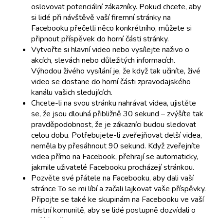
oslovovat potenciální zákazníky. Pokud chcete, aby
si lidé při návštěvě vaší firemní stránky na
Facebooku přečetli něco konkrétního, můžete si
připnout příspěvek do horní části stránky.
Vytvořte si hlavní video nebo vysílejte naživo o
akcích, slevách nebo důležitých informacích.
Výhodou živého vysílání je, že když tak učiníte, živé
video se dostane do horní části zpravodajského
kanálu vašich sledujících.
Chcete-li na svou stránku nahrávat videa, ujistěte
se, že jsou dlouhá přibližně 30 sekund – zvýšíte tak
pravděpodobnost, že je zákazníci budou sledovat
celou dobu. Potřebujete-li zveřejňovat delší videa,
neměla by přesáhnout 90 sekund. Když zveřejníte
videa přímo na Facebook, přehrají se automaticky,
jakmile uživatelé Facebooku procházejí stránkou.
Pozvěte své přátele na Facebooku, aby dali vaší
stránce To se mi líbí a začali lajkovat vaše příspěvky.
Připojte se také ke skupinám na Facebooku ve vaší
místní komunitě, aby se lidé postupně dozvídali o