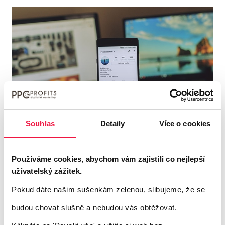
Souhlas
Detaily
Více o cookies
Používáme cookies, abychom vám zajistili co nejlepší
Vytvořením stránky to
uživatelský zážitek.
nekončí
Pokud dáte našim sušenkám zelenou, slibujeme, že se
budou chovat slušně a nebudou vás obtěžovat.