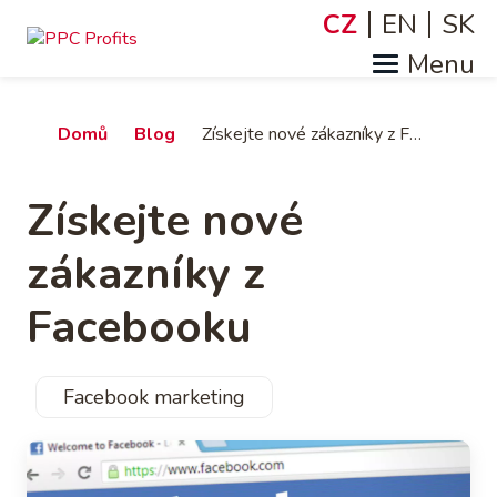
Přejít
CZ
EN
SK
Jazyky
k
hlavnímu
obsahu
Drobečková
Domů
Blog
Získejte nové zákazníky z Facebooku
navigace
Získejte nové
zákazníky z
Facebooku
Facebook marketing