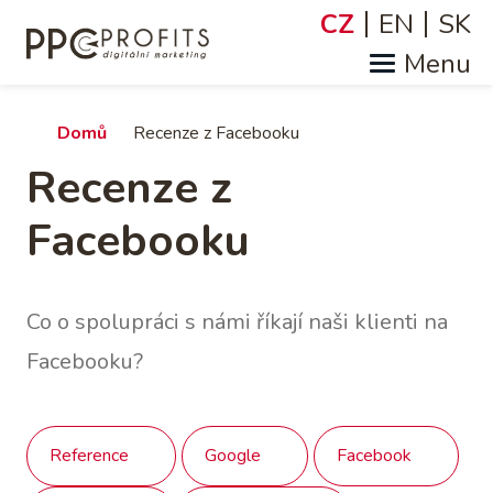
Přejít
CZ
EN
SK
Jazyky
k
hlavnímu
obsahu
Drobečková
Domů
Recenze z Facebooku
Recenze z
navigace
Facebooku
Co o spolupráci s námi říkají naši klienti na
Facebooku?
Reference
Google
Facebook