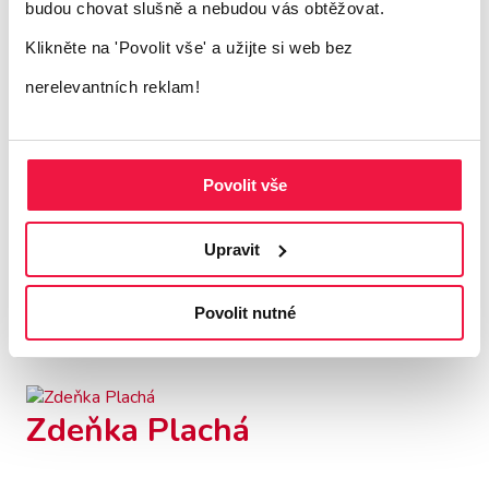
budou chovat slušně a nebudou vás obtěžovat.
Tomáš Maluš
Zobrazit více
Klikněte na 'Povolit vše'
a užijte si web bez
nerelevantních reklam!
Povolit vše
Roman Kubín
Upravit
Zobrazit více
Povolit nutné
Roman Kubín
Zobrazit více
Zdeňka Plachá