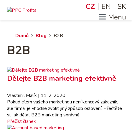
Přejít
CZ
EN
SK
Jazyky
k
hlavnímu
obsahu
Drobečková
Domů
Blog
B2B
B2B
navigace
Dělejte B2B marketing efektivně
Vlastimil Malík
| 11. 2. 2020
Pokud cílem vašeho marketingu není koncový zákazník,
ale firma, je vhodné zvolit jiný způsob oslovení. Přečtěte
si, jak dělat B2B marketing správně.
Přečíst článek