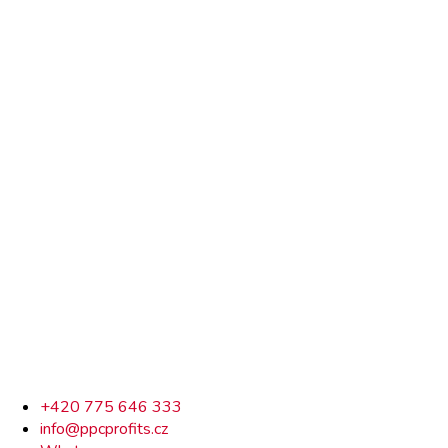
Rychlý
+420 775 646 333
info@ppcprofits.cz