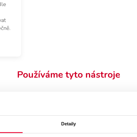
dle
vat
ečně.
Používáme tyto nástroje
Detaily