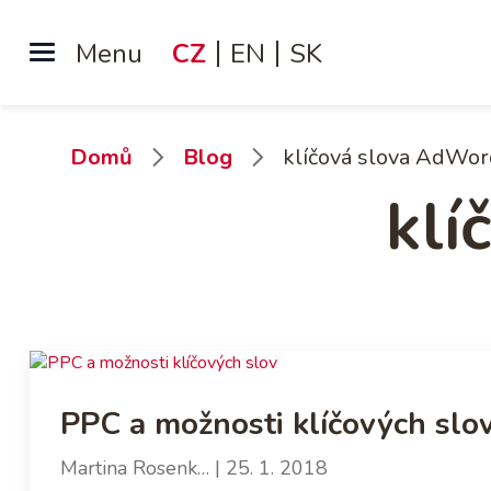
Přejít
k
CZ
EN
SK
Jazyky
hlavnímu
obsahu
Drobečková
Domů
Blog
klíčová slova AdWor
klí
navigace
PPC a možnosti klíčových slo
Martina Rosenk…
| 25. 1. 2018