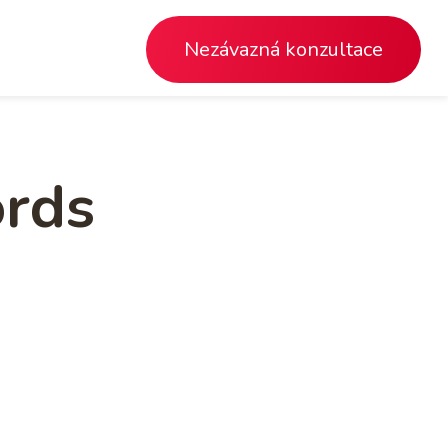
CTA
Nezávazná konzultace
ords