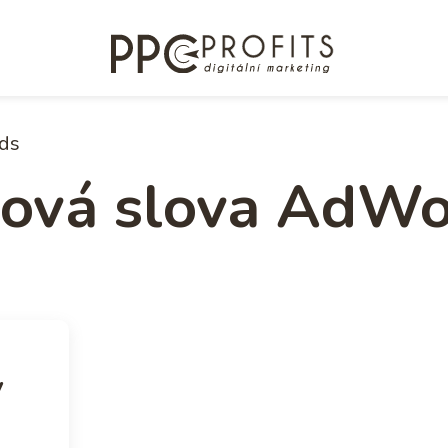
ds
čová slova AdW
v