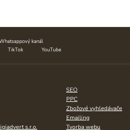
Whatsappový kanál
TikTok
YouTube
Patička
SEO
PPC
3
Zbožové vyhledávače
Emailing
giadvert s.r.o.
Tvorba webu