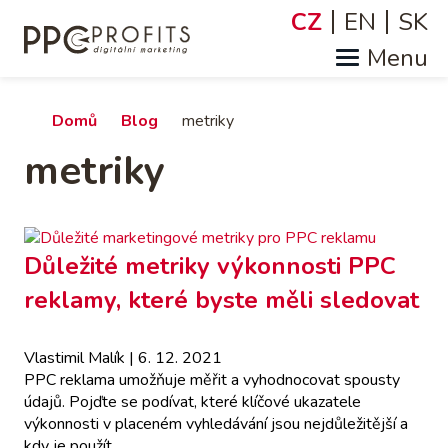
Přejít
CZ
EN
SK
Jazyky
k
hlavnímu
obsahu
Drobečková
Domů
Blog
metriky
metriky
navigace
Důležité metriky výkonnosti PPC
reklamy, které byste měli sledovat
Vlastimil Malík
| 6. 12. 2021
PPC reklama umožňuje měřit a vyhodnocovat spousty
údajů. Pojďte se podívat, které klíčové ukazatele
výkonnosti v placeném vyhledávání jsou nejdůležitější a
kdy je použít.