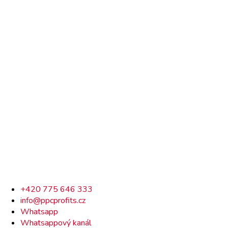
Rychlý
+420 775 646 333
info@ppcprofits.cz
kontakt
Whatsapp
Whatsappový kanál