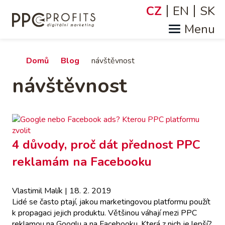
Přejít
CZ
EN
SK
Jazyky
k
hlavnímu
obsahu
Drobečková
Domů
Blog
návštěvnost
návštěvnost
navigace
4 důvody, proč dát přednost PPC
reklamám na Facebooku
Vlastimil Malík
| 18. 2. 2019
Lidé se často ptají, jakou marketingovou platformu použít
k propagaci jejich produktu. Většinou váhají mezi PPC
reklamou na Googlu a na Facebooku. Která z nich je lepší?