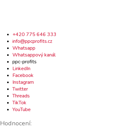
Rychlý
+420 775 646 333
info@ppcprofits.cz
kontakt
Whatsapp
Whatsappový kanál
ppc-profits
LinkedIn
Facebook
Instagram
Twitter
Threads
TikTok
YouTube
Hodnocení: