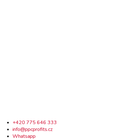
Rychlý
+420 775 646 333
info@ppcprofits.cz
kontakt
Whatsapp