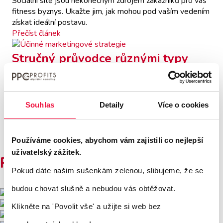
Sociální sítě jsou nekonečným zdrojem zákazníků pro váš
fitness byznys. Ukažte jim, jak mohou pod vaším vedením
získat ideální postavu.
Přečíst článek
Stručný průvodce různými typy
marketingových strategií
Vlastimil Malík
| 28. 8. 2019
Souhlas
Detaily
Více o cookies
S tím jak roste celková složitost okolního světa a objevují
se stále nové technologie, se i marketing stává mnohem
komplexnějším odvětvím než dříve.
Používáme cookies, abychom vám zajistili co nejlepší
Přečíst článek
uživatelský zážitek.
Používáme tyto nástroje
Pokud dáte našim sušenkám zelenou, slibujeme, že se
budou chovat slušně a nebudou vás obtěžovat.
Klikněte na 'Povolit vše'
a užijte si web bez