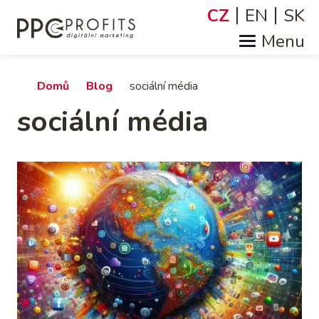
Přejít
CZ
EN
SK
Jazyky
k
hlavnímu
obsahu
Drobečková
Domů
Blog
sociální média
sociální média
navigace