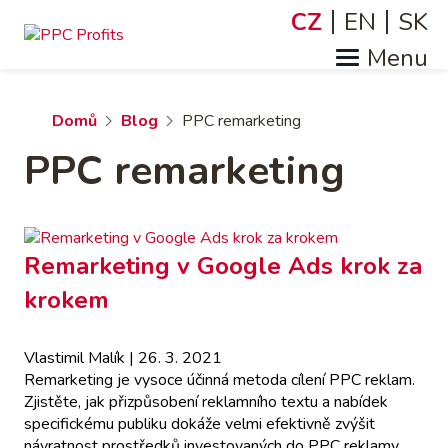
Přejít
CZ
EN
SK
Jazyky
k
hlavnímu
obsahu
Drobečková
Domů
Blog
PPC remarketing
PPC remarketing
navigace
Remarketing v Google Ads krok za
krokem
Vlastimil Malík
| 26. 3. 2021
Remarketing je vysoce účinná metoda cílení PPC reklam.
Zjistěte, jak přizpůsobení reklamního textu a nabídek
specifickému publiku dokáže velmi efektivně zvýšit
návratnost prostředků investovaných do PPC reklamy.