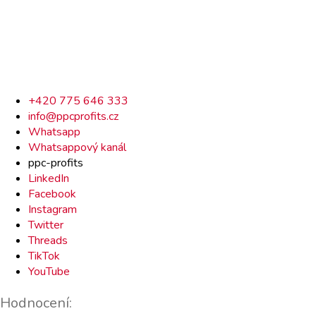
Rychlý
+420 775 646 333
info@ppcprofits.cz
kontakt
Whatsapp
Whatsappový kanál
ppc-profits
LinkedIn
Facebook
Instagram
Twitter
Threads
TikTok
YouTube
Hodnocení: