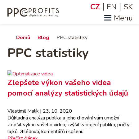
Přejít
CZ
EN
SK
Jazyky
k
hlavnímu
obsahu
Drobečková
Domů
Blog
PPC statistiky
PPC statistiky
navigace
Zlepšete výkon vašeho videa
pomocí analýzy statistických údajů
Vlastimil Malík
| 23. 10. 2020
Důkladná analýza publika a jeho chování vám umožní
zlepšit výkon vašeho videa, zvýšit zapojení publika, počty
lajků, zhlédnutí, komentářů i sdílení.
Přečíst článek