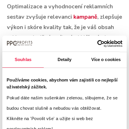
Optimalizace a vyhodnocení reklamních
sestav zvyšuje relevanci
kampaně
, zlepšuje
výkon i skóre kvality tak, že je váš obsah
reklamy sladěný s cílenými klíčovými
slovy.
Souhlas
Detaily
Více o cookies
Zkontrolujte skóre kvality
Používáme cookies, abychom vám zajistili co nejlepší
uživatelský zážitek.
Skóre kvality je metrika, pomocí které
Pokud dáte našim sušenkám zelenou, slibujeme, že se
můžete sledovat relevanci a kvalitu reklam,
budou chovat slušně a nebudou vás obtěžovat.
klíčových slov a vstupních stránek
Klikněte na 'Povolit vše'
a užijte si web bez
v kampani. Je to číslo u každého klíčového
nerelevantních reklam!