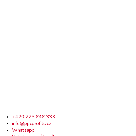
Rychlý
+420 775 646 333
info@ppcprofits.cz
kontakt
Whatsapp