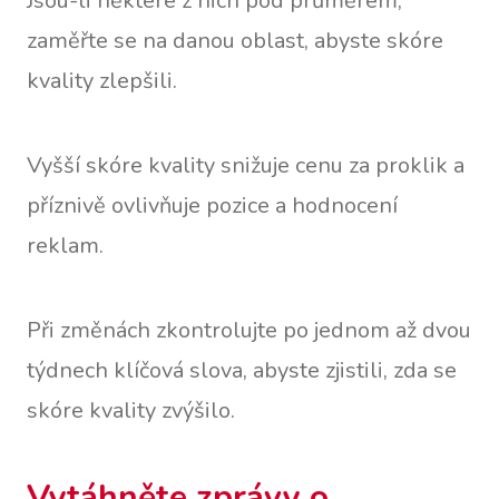
Jsou-li některé z nich pod průměrem,
zaměřte se na danou oblast, abyste skóre
kvality zlepšili.
Vyšší skóre kvality snižuje cenu za proklik a
příznivě ovlivňuje pozice a hodnocení
reklam.
Při změnách zkontrolujte po jednom až dvou
týdnech klíčová slova, abyste zjistili, zda se
skóre kvality zvýšilo.
Vytáhněte zprávy o