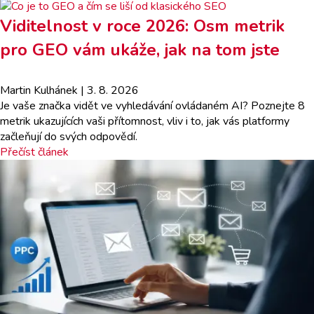
Viditelnost v roce 2026: Osm metrik
pro GEO vám ukáže, jak na tom jste
Martin Kulhánek
| 3. 8. 2026
Je vaše značka vidět ve vyhledávání ovládaném AI? Poznejte 8
metrik ukazujících vaši přítomnost, vliv i to, jak vás platformy
začleňují do svých odpovědí.
Přečíst článek