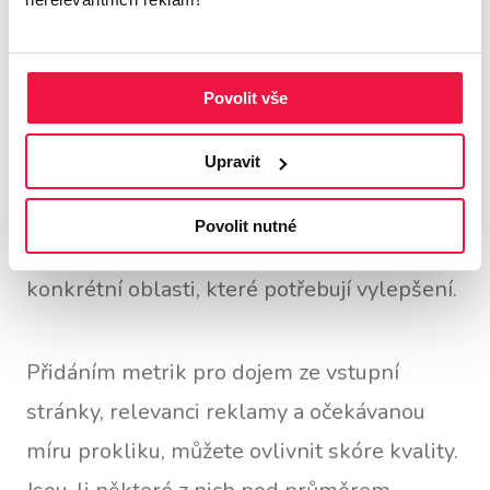
slova 1–10. Nižší skóre kvality označuje
potenciální problémy ovlivňující výkon
reklamy, jako jsou nerelevantní klíčová
Povolit vše
slova, špatný dojem ze vstupní stránky nebo
špatně zarovnané znění reklamy.
Upravit
Povolit nutné
Zkoumáním skóre kvality můžete určit
konkrétní oblasti, které potřebují vylepšení.
Přidáním metrik pro dojem ze vstupní
stránky, relevanci reklamy a očekávanou
míru prokliku, můžete ovlivnit skóre kvality.