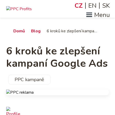
Přejít
CZ
EN
SK
Jazyky
k
hlavnímu
obsahu
Drobečková
Domů
Blog
6 kroků ke zlepšení kampaní Google Ads
navigace
6 kroků ke zlepšení
kampaní Google Ads
PPC kampaně