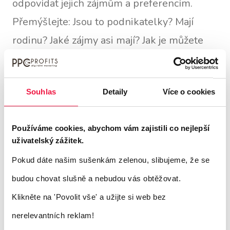
odpovídat jejich zájmům a preferencím.
Přemýšlejte: Jsou to podnikatelky? Mají
rodinu? Jaké zájmy asi mají? Jak je můžete
oslovit?
Souhlas
Detaily
Více o cookies
V kategorii zvláštních reklam sice
nebudete
moci vybrat věkové skupiny
, ale to
Používáme cookies, abychom vám zajistili co nejlepší
neznamená, že nemůžete oslovit konkrétní
uživatelský zážitek.
publikum. Facebook již není jen platformou
Pokud dáte našim sušenkám zelenou, slibujeme, že se
pro mladé lidi - zhruba 25 % uživatelů
budou chovat slušně a nebudou vás obtěžovat.
Facebooku je ve věku nad 50 let. Dalších 25
Klikněte na 'Povolit vše'
a užijte si web bez
% uživatelů je ve věku od 20 do 30 let a 18
nerelevantních reklam!
% ve věku od 35 do 45 let. Díky tomu je