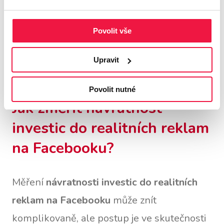
téměř naprosto jisté, že vaši potenciální
Povolit vše
zákazníci jsou zde mezi nimi. Musíte jen
vytvořit správný obsah
, abyste je dokázali
Upravit
oslovit!
Povolit nutné
Jak změřit návratnost
investic do realitních reklam
na Facebooku?
Měření
návratnosti investic do realitních
reklam na Facebooku
může znít
komplikovaně, ale postup je ve skutečnosti