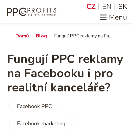
Přejít
CZ
EN
SK
Jazyky
k
hlavnímu
obsahu
Drobečková
Domů
Blog
Fungují PPC reklamy na Facebooku i pro realitní kanceláře?
navigace
Fungují PPC reklamy
na Facebooku i pro
realitní kanceláře?
Facebook PPC
Facebook marketing