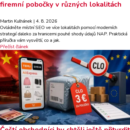
firemní pobočky v různých lokalitách
Martin Kulhánek
| 4. 8. 2026
Ovládněte místní SEO ve více lokalitách pomocí moderních
strategií daleko za hranicemi pouhé shody údajů NAP. Praktická
příručka vám vysvětlí, co a jak.
Přečíst článek
Čeští obchodníci by chtěli ještě přitvrdit