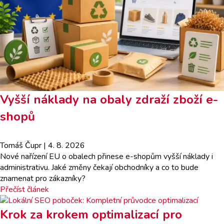
Vyšší náklady na obaly zdraží zboží e-
shopů
Tomáš Čupr
| 4. 8. 2026
Nové nařízení EU o obalech přinese e-shopům vyšší náklady i
administrativu. Jaké změny čekají obchodníky a co to bude
znamenat pro zákazníky?
Přečíst článek
Krok za krokem optimalizací pro