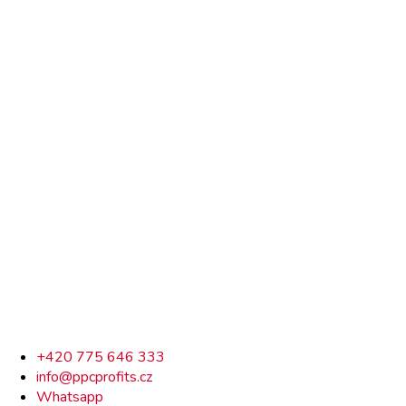
Rychlý
+420 775 646 333
info@ppcprofits.cz
kontakt
Whatsapp