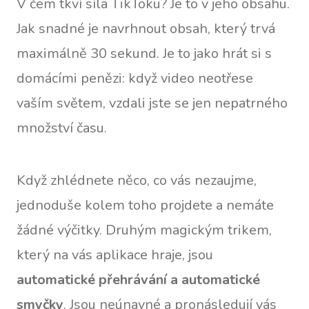
V čem tkví síla TikToku? Je to v jeho obsahu.
Jak snadné je navrhnout obsah, který trvá
maximálně 30 sekund. Je to jako hrát si s
domácími penězi: když video neotřese
vaším světem, vzdali jste se jen nepatrného
množství času.
Když zhlédnete něco, co vás nezaujme,
jednoduše kolem toho projdete a nemáte
žádné výčitky. Druhým magickým trikem,
který na vás aplikace hraje, jsou
automatické přehrávání a automatické
smyčky
. Jsou neúnavné a pronásledují vás