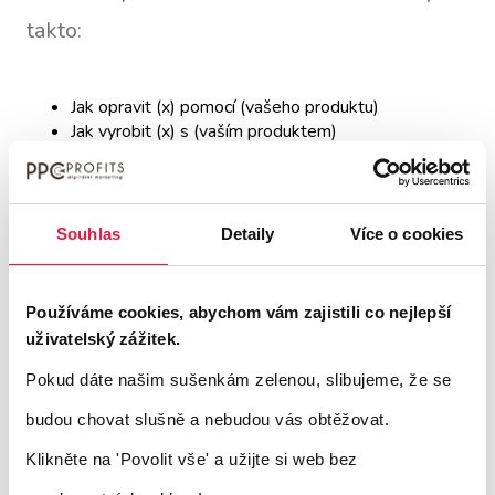
takto:
Jak opravit (x) pomocí (vašeho produktu)
Jak vyrobit (x) s (vaším produktem)
Influencer marketing
Souhlas
Detaily
Více o cookies
Influenceři jsou po celém internetu a nikde
jinde než na TikToku. Můžete spolupracovat
Používáme cookies, abychom vám zajistili co nejlepší
s oblíbenými tvůrci obsahu na TikToku a
uživatelský zážitek.
používat nebo podporovat své
Pokud dáte našim sušenkám zelenou, slibujeme, že se
produkty. Čím autentičtější a upřímnější
budou chovat slušně a nebudou vás obtěžovat.
bude vaše spolupráce, tím lépe! Budeme
Klikněte na 'Povolit vše'
a užijte si web bez
vycházet z toho, že jste si vybrali
influencera