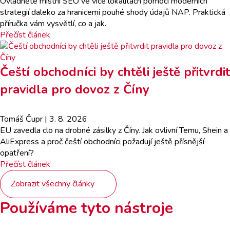
Ovládněte místní SEO ve více lokalitách pomocí moderních
strategií daleko za hranicemi pouhé shody údajů NAP. Praktická
příručka vám vysvětlí, co a jak.
Přečíst článek
Čeští obchodníci by chtěli ještě přitvrdit
pravidla pro dovoz z Číny
Tomáš Čupr
| 3. 8. 2026
EU zavedla clo na drobné zásilky z Číny. Jak ovlivní Temu, Shein a
AliExpress a proč čeští obchodníci požadují ještě přísnější
opatření?
Přečíst článek
Zobrazit všechny články
Používáme tyto nástroje