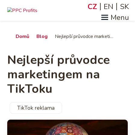
Přejít
CZ
EN
SK
Jazyky
k
hlavnímu
obsahu
Drobečková
Domů
Blog
Nejlepší průvodce marketingem na TikToku
navigace
Nejlepší průvodce
marketingem na
TikToku
TikTok reklama