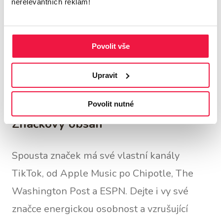
nerelevantních reklam!
s prokazatelnými znalostmi, zkušenostmi
nebo spotřebitelskou vazbou na to, co
Povolit vše
děláte. V takovém případě to naruší spojení
s důvěrou mezi jejich následovníky a vaší
Upravit
značkou.
Povolit nutné
Značkový obsah
Spousta značek má své vlastní kanály
TikTok, od Apple Music po Chipotle, The
Washington Post a ESPN. Dejte i vy své
značce energickou osobnost a vzrušující