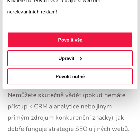
Klikněte na 'Povolit vše'
a užijte si web bez
Měření špatných metrik
nerelevantních reklam!
výkonnosti
Povolit vše
I když existují skvělé "špionážní" nástroje,
Upravit
které pomáhají s
analýzou konkurenčních
webů
, nejsou dokonalé.
Povolit nutné
Nemůžete skutečně vědět (pokud nemáte
přístup k CRM a analytice nebo jiným
přímým zdrojům konkurenční značky), jak
dobře funguje strategie SEO u jiných webů.