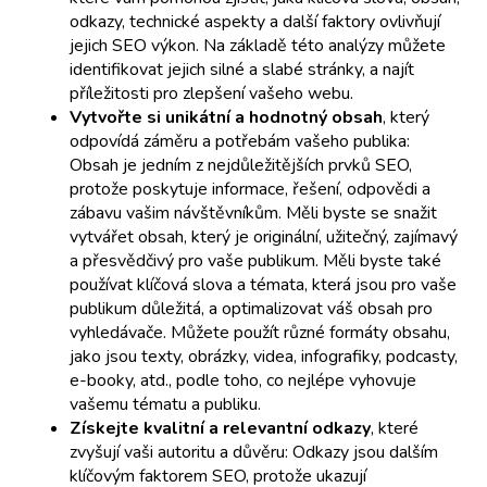
odkazy, technické aspekty a další faktory ovlivňují
jejich SEO výkon. Na základě této analýzy můžete
identifikovat jejich silné a slabé stránky, a najít
příležitosti pro zlepšení vašeho webu.
Vytvořte si unikátní a hodnotný obsah
, který
odpovídá záměru a potřebám vašeho publika:
Obsah je jedním z nejdůležitějších prvků SEO,
protože poskytuje informace, řešení, odpovědi a
zábavu vašim návštěvníkům. Měli byste se snažit
vytvářet obsah, který je originální, užitečný, zajímavý
a přesvědčivý pro vaše publikum. Měli byste také
používat klíčová slova a témata, která jsou pro vaše
publikum důležitá, a optimalizovat váš obsah pro
vyhledávače. Můžete použít různé formáty obsahu,
jako jsou texty, obrázky, videa, infografiky, podcasty,
e-booky, atd., podle toho, co nejlépe vyhovuje
vašemu tématu a publiku.
Získejte kvalitní a relevantní odkazy
, které
zvyšují vaši autoritu a důvěru: Odkazy jsou dalším
klíčovým faktorem SEO, protože ukazují