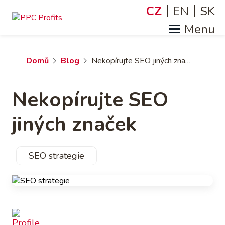
Přejít
CZ
EN
SK
Jazyky
k
hlavnímu
obsahu
Drobečková
Domů
Blog
Nekopírujte SEO jiných značek
navigace
Nekopírujte SEO
jiných značek
SEO strategie