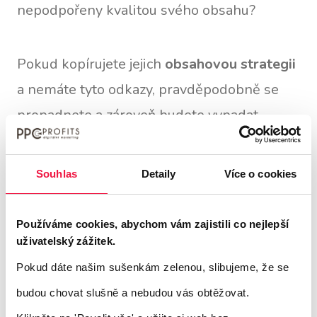
nepodpořeny kvalitou svého obsahu?
Pokud kopírujete jejich
obsahovou strategii
a nemáte tyto odkazy, pravděpodobně se
propadnete a zároveň budete vypadat
špatně.
Souhlas
Detaily
Více o cookies
Navíc s příchodem SpamBrainu od Googlu a
tím, jak dále vyhodnocuje kvalitu obsahu,
Používáme cookies, abychom vám zajistili co nejlepší
uživatelský zážitek.
máte větší motivaci se odlišovat než
Pokud dáte našim sušenkám zelenou, slibujeme, že se
následovat, pokud jde o strategii SEO na
budou chovat slušně a nebudou vás obtěžovat.
stránce a v obsahu.