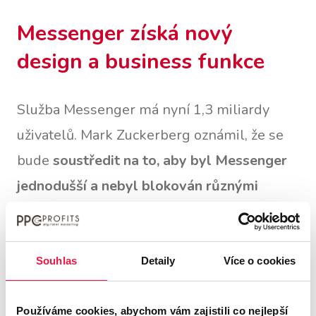
Messenger získá nový
design a business funkce
Služba Messenger má nyní 1,3 miliardy
uživatelů. Mark Zuckerberg oznámil, že se
bude
soustředit na to, aby byl Messenger
jednodušší a nebyl blokován různými
aplikacemi či hrami.
Při posílání zpráv
uživatelé očekávají snadné, rychlé a funkční
řešení. Přesně toto by měl Messenger
Souhlas
Detaily
Více o cookies
splňovat.
Používáme cookies, abychom vám zajistili co nejlepší