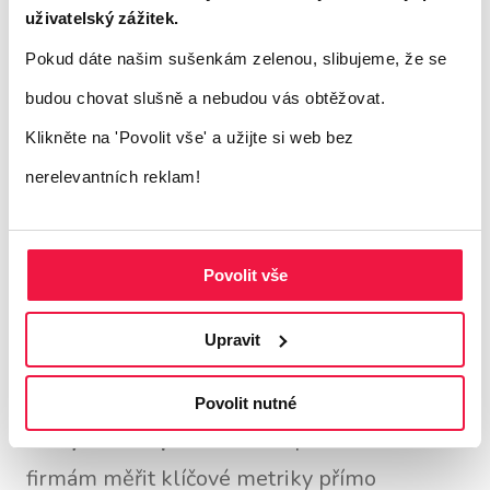
uživatelský zážitek.
Společnost Facebook přináší do Messenger
Pokud dáte našim sušenkám zelenou, slibujeme, že se
také rozšířenou realitu, která podnikům
budou chovat slušně a nebudou vás obtěžovat.
umožní integrovat nové funkce fotoaparátu
Klikněte na 'Povolit vše'
a užijte si web bez
a interaktivního nakupování přímo do
nerelevantních reklam!
zpráv.
Analytics on the Go pro
Povolit vše
mobilní zařízení
Upravit
Facebook také zveřejnil svou první
Povolit nutné
analytickou aplikaci.
Tato aplikace umožní
firmám měřit klíčové metriky přímo