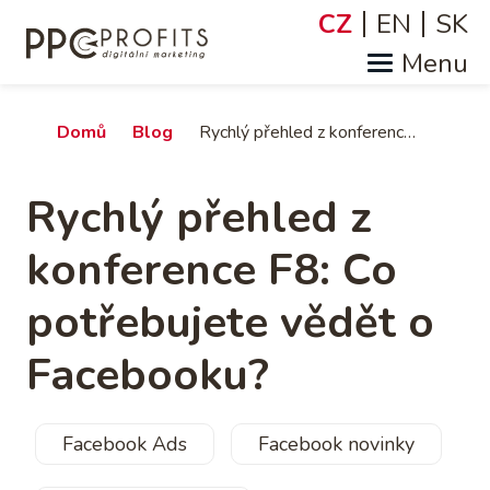
Přejít
CZ
EN
SK
Jazyky
k
hlavnímu
obsahu
Drobečková
Domů
Blog
Rychlý přehled z konference F8: Co potřebujete vědět o Facebooku?
navigace
Rychlý přehled z
konference F8: Co
potřebujete vědět o
Facebooku?
Facebook Ads
Facebook novinky