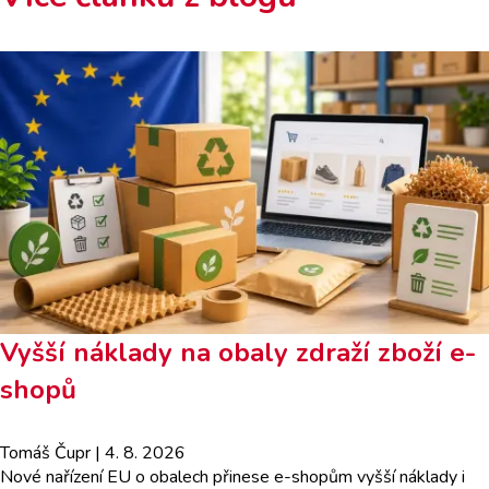
Vyšší náklady na obaly zdraží zboží e-
shopů
Tomáš Čupr
| 4. 8. 2026
Nové nařízení EU o obalech přinese e-shopům vyšší náklady i