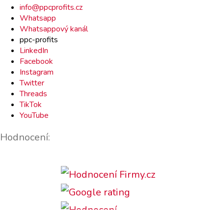
Rychlý
info@ppcprofits.cz
kontakt
Whatsapp
Whatsappový kanál
ppc-profits
LinkedIn
Facebook
Instagram
Twitter
Threads
TikTok
YouTube
Hodnocení: