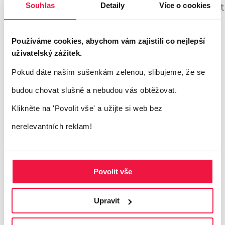
Zdroj: marketingland.com, facebook.com, cpcs
Souhlas
Detaily
Více o cookies
Používáme cookies, abychom vám zajistili co nejlepší
Autor: Vlastimil Malík
uživatelský zážitek.
Pokud dáte našim sušenkám zelenou, slibujeme, že se
Foto zdroj: pixabay.com
budou chovat slušně a nebudou vás obtěžovat.
Klikněte na 'Povolit vše'
a užijte si web bez
nerelevantních reklam!
Povolit vše
Upravit