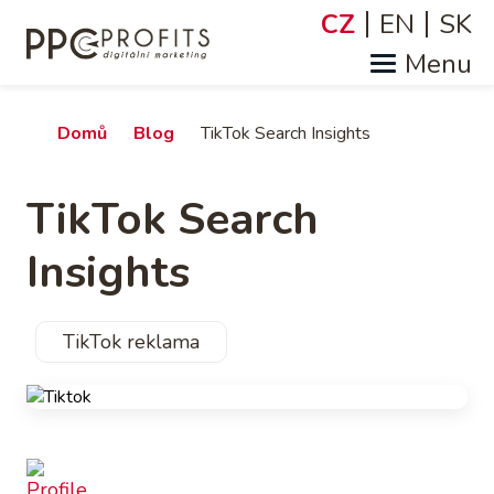
Přejít
CZ
EN
SK
Jazyky
k
hlavnímu
obsahu
Drobečková
Domů
Blog
TikTok Search Insights
navigace
TikTok Search
Insights
TikTok reklama