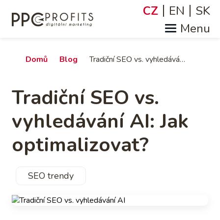
Přejít
CZ
EN
SK
Jazyky
k
hlavnímu
obsahu
Drobečková
Domů
Blog
Tradiční SEO vs. vyhledávání AI: Jak optimalizovat?
navigace
Tradiční SEO vs.
vyhledávání AI: Jak
optimalizovat?
SEO trendy