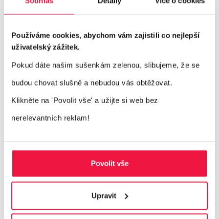
Souhlas
Detaily
Více o cookies
potřebám publika, které plánujete oslovit. A
k oslovení potřebujete znát ty správné
Používáme cookies, abychom vám zajistili co nejlepší
výrazy a fráze, jaké vaši potenciální zákazníci
uživatelský zážitek.
používají při vyhledávání.
Pokud dáte našim sušenkám zelenou, slibujeme, že se
budou chovat slušně a nebudou vás obtěžovat.
Zapracujte přirozeně taková klíčová slova do
Klikněte na 'Povolit vše'
a užijte si web bez
titulků stránek,
nadpisů H1
i do
nerelevantních reklam!
souvisejícího obsahu. Modely AI jsou
perfektní ve schopnosti pochopit celkový
Povolit vše
kontext, proto se nesnažte vycpat obsah
přehnaně velkým počtem klíčových slov, ale
Upravit
zvolte raději významově zaměřené