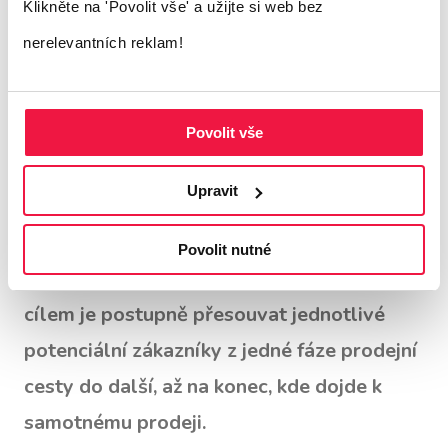
Klikněte na 'Povolit vše'
a užijte si web bez
zatímco zákaznická cesta je vizualizací, která
nerelevantních reklam!
se dívá na nákup z pohledu kupujícího a jeho
pravděpodobnosti nákupu.
Povolit vše
►
Vizualizace a měření vaší prodejní cesty
Upravit
je zásadní pro výpočet vašich následných
příjmů a celkového výkonu vašeho
Povolit nutné
marketingového a prodejního úsilí. Vaším
cílem je postupně přesouvat jednotlivé
potenciální zákazníky z jedné fáze prodejní
cesty do další, až na konec, kde dojde k
samotnému prodeji.