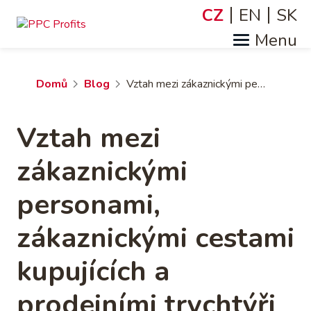
Přejít
CZ
EN
SK
Jazyky
k
hlavnímu
obsahu
Drobečková
Domů
Blog
Vztah mezi zákaznickými personami, zákaznickými cestami kupujících a prodejními trychtýři
navigace
Vztah mezi
zákaznickými
personami,
zákaznickými cestami
kupujících a
prodejními trychtýři