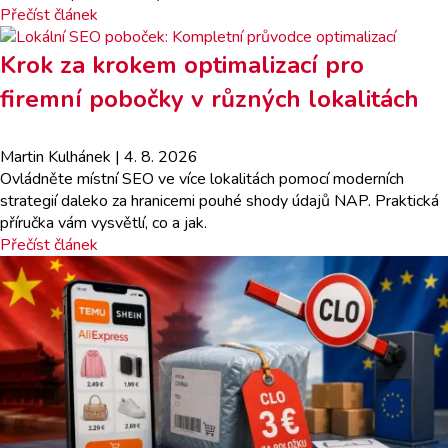
Přečíst článek
Krok za krokem optimalizací pro
firemní pobočky v různých lokalitách
Martin Kulhánek
| 4. 8. 2026
Ovládněte místní SEO ve více lokalitách pomocí moderních
strategií daleko za hranicemi pouhé shody údajů NAP. Praktická
příručka vám vysvětlí, co a jak.
Přečíst článek