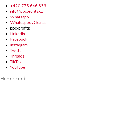
Rychlý
+420 775 646 333
info@ppcprofits.cz
kontakt
Whatsapp
Whatsappový kanál
ppc-profits
LinkedIn
Facebook
Instagram
Twitter
Threads
TikTok
YouTube
Hodnocení: