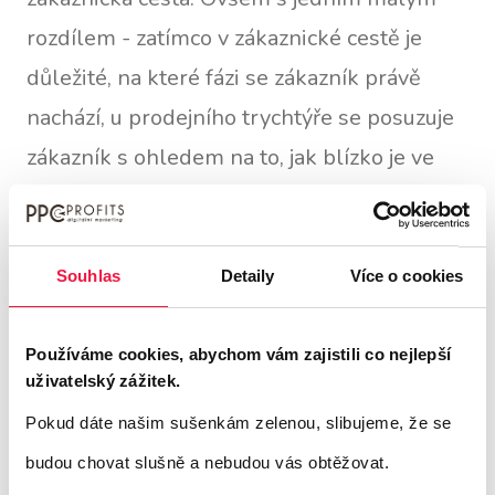
rozdílem - zatímco v zákaznické cestě je
důležité, na které fázi se zákazník právě
nachází, u prodejního trychtýře se posuzuje
zákazník s ohledem na to, jak blízko je ve
vztahu k nákupu. Tato vizualizace je
zásadním aspektem, protože poskytuje
obchodníkům a prodejcům pohled na jejich
Souhlas
Detaily
Více o cookies
prodejní a marketingové kanály
.
Používáme cookies, abychom vám zajistili co nejlepší
uživatelský zážitek.
Prodejní trychtýř je vizualizací, která se dívá
Pokud dáte našim sušenkám zelenou, slibujeme, že se
zpětně na zákazníka z pohledu
budou chovat slušně a nebudou vás obtěžovat.
pravděpodobnosti, že dojde až ke konverzi,