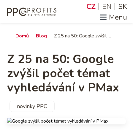
Přejít
CZ
EN
SK
Jazyky
k
hlavnímu
obsahu
Drobečková
Domů
Blog
Z 25 na 50: Google zvýšil počet témat vyhledávání v PMax
navigace
Z 25 na 50: Google
zvýšil počet témat
vyhledávání v PMax
novinky PPC