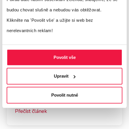
budou chovat slušně a nebudou vás obtěžovat.
Klikněte na 'Povolit vše'
a užijte si web bez
nerelevantních reklam!
Prvním nákupem to nekončí: Jak
e-mail marketing zachraňuje
akvizice z PPC
Povolit vše
Vlastimil Malík
| 1. 8. 2026
Zjistěte, jak propojení PPC a e-mail
Upravit
marketingu sníží CPA, zvýší LTV i ROAS.
Využijte welcome sérii, automatizace a
Povolit nutné
segmentaci naplno.
Přečíst článek