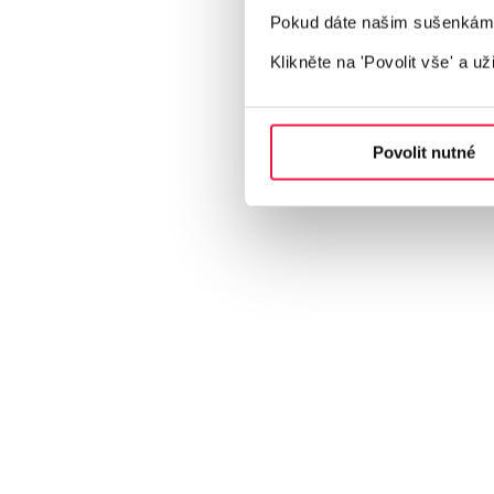
Pokud dáte našim sušenkám z
Naše služby i ceny jsou individuální a na mír
Klikněte na 'Povolit vše'
a už
Získat nezávaznou nabídku
Povolit nutné
775 646 333
info@ppcprofits.cz