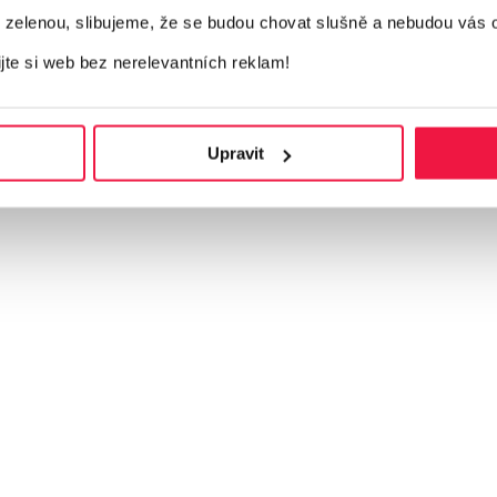
elenou, slibujeme, že se budou chovat slušně a nebudou vás 
u. Pro přesnější cenovou nabídku se nám ozvěte.
ijte si web bez nerelevantních reklam!
Upravit