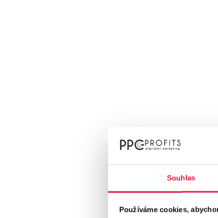
Vaše reklamy budeme pravidelně sledovat a v
nejlepších výsledků
.
Kolik stojí PPC reklama ve Fra
Cena PPC reklamy s cílením na Francii se odví
Pro konkrétní cenovou nabídku nás prosím nev
Služby PPC reklamy poskytujeme také pro
Ně
Souhlas
Ceník
Používáme cookies, abychom v