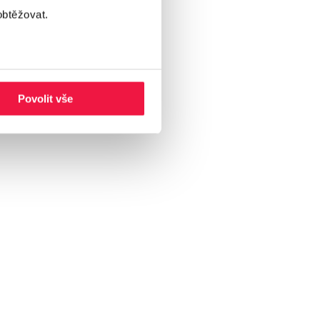
obtěžovat.
Povolit vše