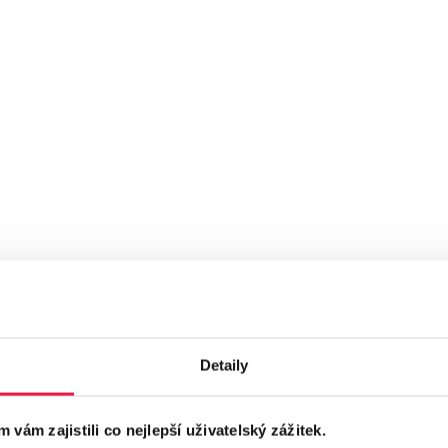
yhodnocovat. Na základě zjištěných dat budeme 
ncii?
jí od velikosti konkurence v oboru a rozsahu kamp
áhejte kontaktovat. Rádi vyjdeme vstříc také mal
mecko
,
Polsko
,
Slovensko
,
Švýcarsko
,
Rakousko
,
V
Detaily
ám zajistili co nejlepší uživatelský zážitek.