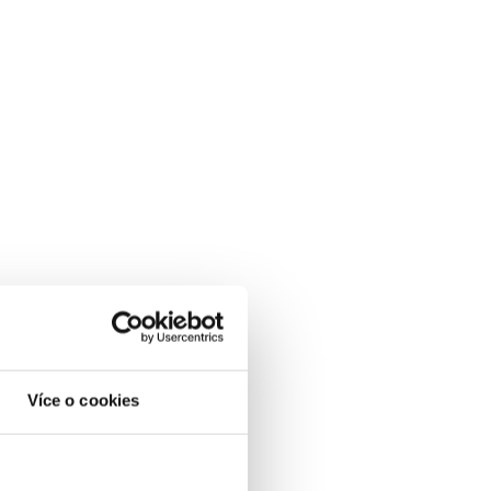
reklamy
optimalizovat tak, aby dosahovaly co
aní.
ým firmám a živnostníkům.
elkou Británii
a
USA
.
Více o cookies