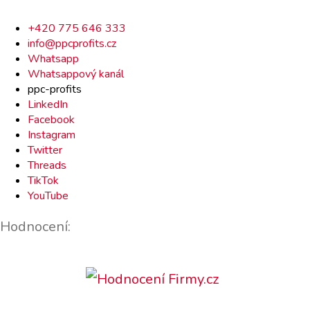
Rychlý
+420 775 646 333
info@ppcprofits.cz
kontakt
Whatsapp
Whatsappový kanál
ppc-profits
LinkedIn
Facebook
Instagram
Twitter
Threads
TikTok
YouTube
Hodnocení: