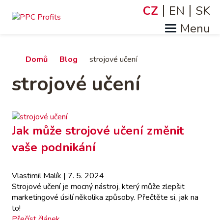
Přejít
CZ
EN
SK
Jazyky
k
hlavnímu
obsahu
Drobečková
Domů
Blog
strojové učení
strojové učení
navigace
Jak může strojové učení změnit
vaše podnikání
Vlastimil Malík
| 7. 5. 2024
Strojové učení je mocný nástroj, který může zlepšit
marketingové úsilí několika způsoby. Přečtěte si, jak na
to!
Přečíst článek