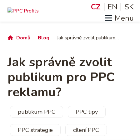
Přejít
CZ
EN
SK
Jazyky
k
hlavnímu
obsahu
Drobečková
Domů
Blog
Jak správně zvolit publikum pro PPC reklamu?
navigace
Jak správně zvolit
publikum pro PPC
reklamu?
publikum PPC
PPC tipy
PPC strategie
cílení PPC