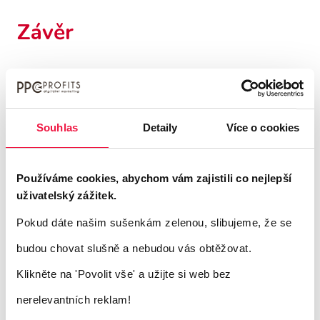
Závěr
Google vám dává k dispozici klíčové údaje o
vašich zákaznících a ukazuje tak opakované
Souhlas
Detaily
Více o cookies
vzorce chování. Díky sofistikovanému
systému cílení, které Google AdWords
Používáme cookies, abychom vám zajistili co nejlepší
nabízí, můžete oslovit relevantní zákazníky,
uživatelský zážitek.
u kterých je větší pravděpodobnost, že
Pokud dáte našim sušenkám zelenou, slibujeme, že se
zakoupí váš produkt.
budou chovat slušně a nebudou vás obtěžovat.
Klikněte na 'Povolit vše'
a užijte si web bez
autor: Petr Hádek, Martina Rosenkrancová a
nerelevantních reklam!
kolektiv