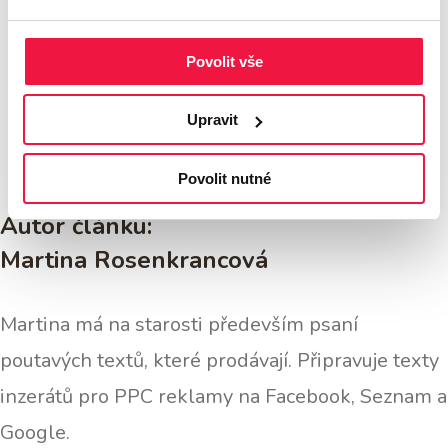
Povolit vše
zdroj: ppchero.com, google.com,
thinkwithgoogle.com
Upravit
Povolit nutné
Autor článku:
Martina Rosenkrancová
Martina má na starosti především psaní
poutavých textů, které prodávají. Připravuje texty
inzerátů pro PPC reklamy na Facebook, Seznam a
Google.