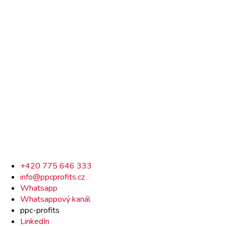
Rychlý
+420 775 646 333
info@ppcprofits.cz
kontakt
Whatsapp
Whatsappový kanál
ppc-profits
LinkedIn