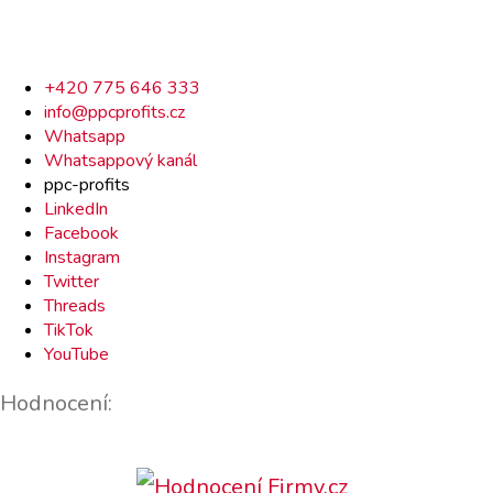
Rychlý
+420 775 646 333
info@ppcprofits.cz
kontakt
Whatsapp
Whatsappový kanál
ppc-profits
LinkedIn
Facebook
Instagram
Twitter
Threads
TikTok
YouTube
Hodnocení: