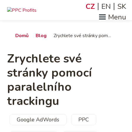
Přejít
CZ
EN
SK
Jazyky
k
hlavnímu
obsahu
Drobečková
Domů
Blog
Zrychlete své stránky pomocí paralelního trackingu
navigace
Zrychlete své
stránky pomocí
paralelního
trackingu
Google AdWords
PPC