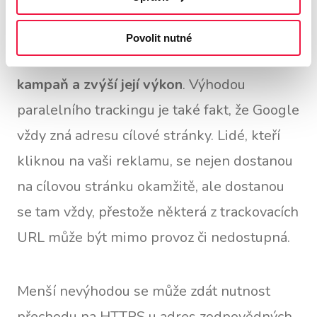
Rychlé načítání stránky vám pomůže získat
cenné body u Google a zlepšit skóre
Povolit nutné
kvality, což sníží náklady na vaši reklamní
kampaň a zvýší její výkon
. Výhodou
paralelního trackingu je také fakt, že Google
vždy zná adresu cílové stránky. Lidé, kteří
kliknou na vaši reklamu, se nejen dostanou
na cílovou stránku okamžitě, ale dostanou
se tam vždy, přestože některá z trackovacích
URL může být mimo provoz či nedostupná.
Menší nevýhodou se může zdát nutnost
přechodu na HTTPS u adres zodpovědných