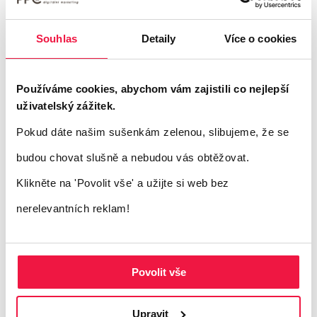
se stane
jedinou metodou trackingu
v
tomto reklamním systému. Paralelní
Souhlas
Detaily
Více o cookies
tracking spustíte jednoduše v Navigačním
menu.
Používáme cookies, abychom vám zajistili co nejlepší
uživatelský zážitek.
Pokud dáte našim sušenkám zelenou, slibujeme, že se
Jakmile se ocitnete v Navigačním menu, klikněte na
„Všechny kampaně“ (All campaigns).
budou chovat slušně a nebudou vás obtěžovat.
Poté vyberte „Nastavení“ (Settings).
Dále klikněte na „Nastavení účtu“ (Account
Klikněte na 'Povolit vše'
a užijte si web bez
settings).
nerelevantních reklam!
Nakonec klikněte na Tracking.
Poté můžete spustit paralelní tracking pomocí
přepínače umístěného vedle.
Výhody a nevýhody
Povolit vše
Upravit