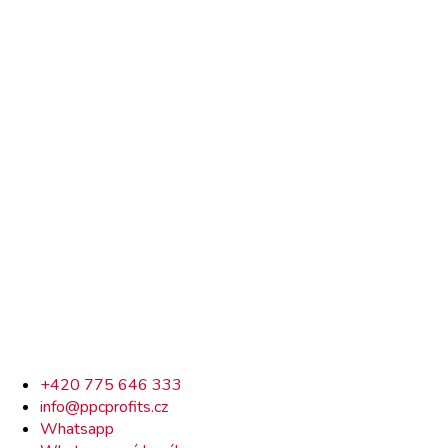
Rychlý
+420 775 646 333
info@ppcprofits.cz
kontakt
Whatsapp