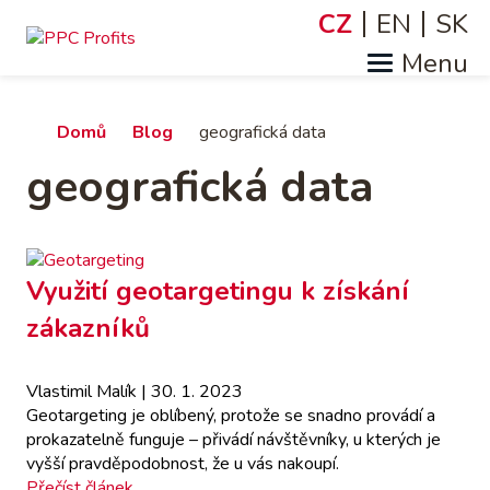
Přejít
CZ
EN
SK
Jazyky
k
hlavnímu
obsahu
Drobečková
Domů
Blog
geografická data
geografická data
navigace
Využití geotargetingu k získání
zákazníků
Vlastimil Malík
| 30. 1. 2023
Geotargeting je oblíbený, protože se snadno provádí a
prokazatelně funguje – přivádí návštěvníky, u kterých je
vyšší pravděpodobnost, že u vás nakoupí.
Přečíst článek