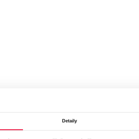
noho dalšího. Ale tam, kde možnosti ostatních nástrojů končí, Goog
Detaily