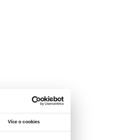
le Search Console teprve začíná.
Více o cookies