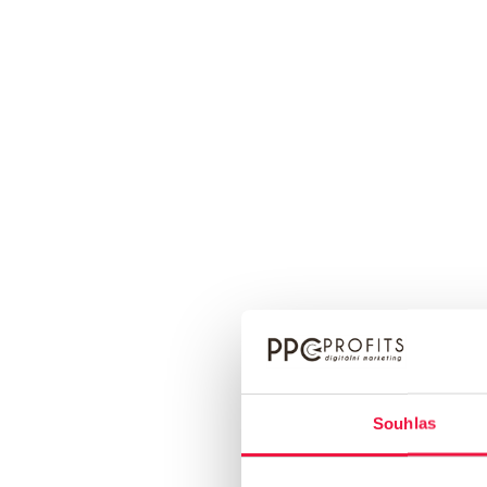
analyzovat klíčová slova, která vaši návštěvníci hledají, a m
Přečíst článek
Používáme tyto nástroje
Souhlas