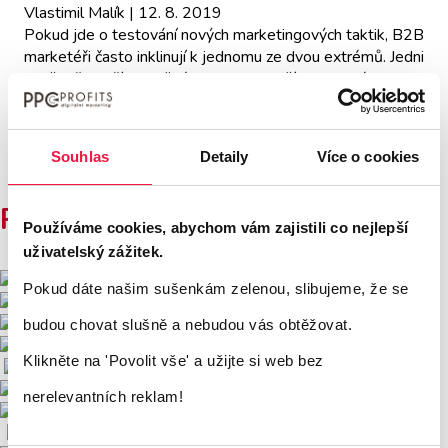
Vlastimil Malík
| 12. 8. 2019
Pokud jde o testování nových marketingových taktik, B2B
marketéři často inklinují k jednomu ze dvou extrémů. Jedni
nadšeně skočí po každé novince a snaží se neustále
inovovat své marketingové strategie. Bohužel však
neustálé změny nejsou vždy ku prospěchu věci. Druhý
extrém je lpění na starých osvědčených postupech, pod
Souhlas
Detaily
Více o cookies
heslem „nespravuj to, co není rozbité“.
Přečíst článek
Používáme tyto nástroje
Používáme cookies, abychom vám zajistili co nejlepší
uživatelský zážitek.
Pokud dáte našim sušenkám zelenou, slibujeme, že se
budou chovat slušně a nebudou vás obtěžovat.
Klikněte na 'Povolit vše'
a užijte si web bez
nerelevantních reklam!