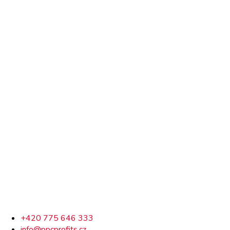
Rychlý
+420 775 646 333
info@ppcprofits.cz