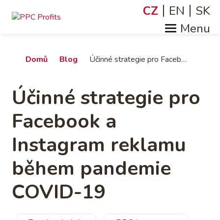
Přejít
CZ
EN
SK
Jazyky
k
hlavnímu
obsahu
Drobečková
Domů
Blog
Účinné strategie pro Facebook a Instagram reklamu během pandemie COVID-19
navigace
Účinné strategie pro
Facebook a
Instagram reklamu
během pandemie
COVID-19