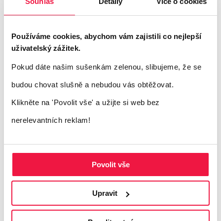
Souhlas
Detaily
Více o cookies
skutečnému dopadu. U nové reklamní
kreativy porovnávejte výkon s vašimi
Používáme cookies, abychom vám zajistili co nejlepší
dosavadními nejlepšími kampaněmi. Tímto
uživatelský zážitek.
způsobem můžete porovnat výsledky přímo
Pokud dáte našim sušenkám zelenou, slibujeme, že se
s reklamou, o které víte, že vám vydělává
budou chovat slušně a nebudou vás obtěžovat.
peníze, což vám při analýze výsledků ušetří
Klikněte na 'Povolit vše'
a užijte si web bez
čas.
nerelevantních reklam!
►
Tip: Pro přesnější analýzu výkonu
Povolit vše
testovaných reklam zkoušejte měnit vždy
pouze jeden prvek. Pokud například chcete
Upravit
vyzkoušet nové fotografie, neprovádějte