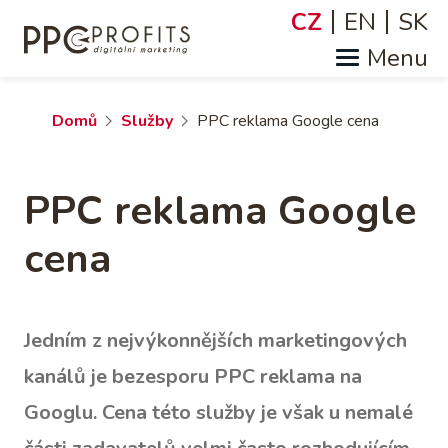
Přejít
CZ
EN
SK
Jazyky
k
hlavnímu
obsahu
Drobečková
Domů
Služby
PPC reklama Google cena
navigace
PPC reklama Google
cena
Jedním z nejvýkonnějších marketingových
kanálů je bezesporu PPC reklama na
Googlu. Cena této služby je však u nemalé