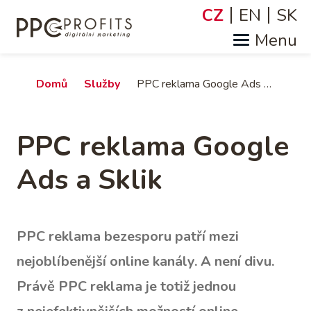
Přejít
CZ
EN
SK
Jazyky
k
hlavnímu
obsahu
Drobečková
Domů
Služby
PPC reklama Google Ads a Sklik
navigace
PPC reklama Google
Ads a Sklik
PPC reklama bezesporu patří mezi
nejoblíbenější online kanály. A není divu.
Právě PPC reklama je totiž jednou