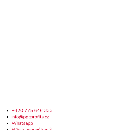
Rychlý
+420 775 646 333
info@ppcprofits.cz
kontakt
Whatsapp
Whatsappový kanál